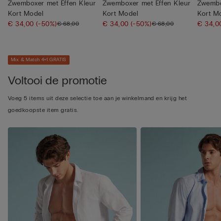
Zwemboxer met Effen Kleur
Zwemboxer met Effen Kleur
Zwembo
Kort Model
Kort Model
Kort M
€ 34,00
(-50%)
€ 34,00
(-50%)
€ 34,
€ 68,00
€ 68,00
Mix & Match 4+1 GRATIS
Voltooi de promotie
Voeg 5 items uit deze selectie toe aan je winkelmand en krijg het
goedkoopste item gratis.