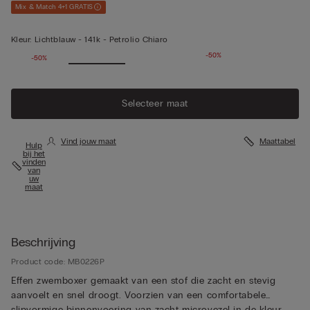
Mix & Match 4+1 GRATIS
Kleur:
Lichtblauw -
141k - Petrolio Chiaro
-50%
-50%
Selecteer maat
Vind jouw maat
Maattabel
Hulp
bij het
vinden
van
uw
maat
Beschrijving
Product code: MB0226P
Effen zwemboxer gemaakt van een stof die zacht en stevig
aanvoelt en snel droogt. Voorzien van een comfortabele
slipvormige binnenvoering van zacht microvezel in de kleur