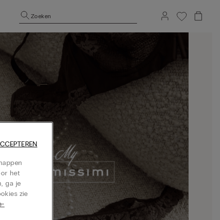
Zoeken
ACCEPTEREN
chappen
oor het
, ga je
okies zie
e-