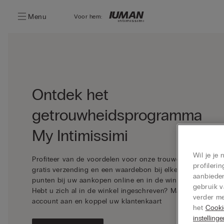
Menu
Voor hem:
Ontdek het
getrouwheidsprogramma
My Intimissimi
Wil je je
Profiteer van de voordelen voor onze trouwe klanten:
profiler
gratis verzending en een waardebon bij elke 200
aanbieden
punten bij uw aankopen online en in de winkels
gebruik v
Hebt u zich al in de winkel ingeschreven? Maak een
verder me
account aan en koppel uw klantenkaart
het
Cooki
instelling