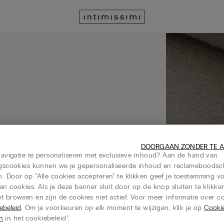
DOORGAAN ZONDER TE 
 navigatie te personaliseren met exclusieve inhoud? Aan de hand van
ingscookies kunnen we je gepersonaliseerde inhoud en reclameboods
. Door op "Alle cookies accepteren" te klikken geef je toestemming v
an cookies. Als je deze banner sluit door op de knop sluiten te klikken
t browsen en zijn de cookies niet actief. Voor meer informatie over co
ebeleid
. Om je voorkeuren op elk moment te wijzigen, klik je op
Cooki
en
in het cookiebeleid".