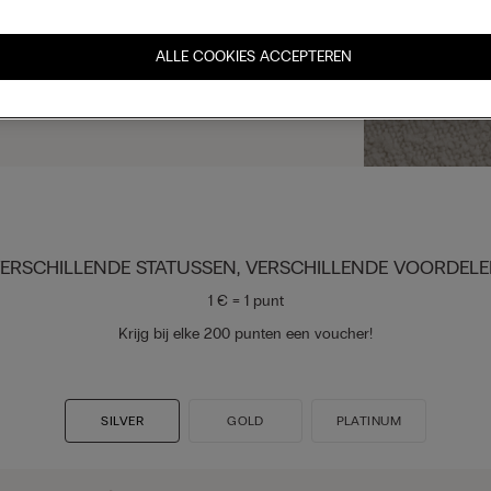
ALLE COOKIES ACCEPTEREN
ERSCHILLENDE STATUSSEN, VERSCHILLENDE VOORDEL
1 € = 1 punt
Krijg bij elke 200 punten een voucher!
SILVER
GOLD
PLATINUM