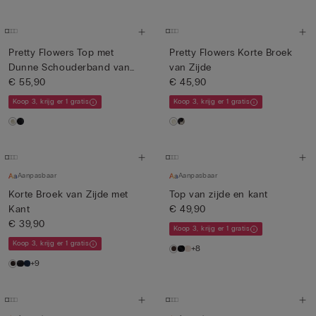
Pretty Flowers Top met
Pretty Flowers Korte Broek
Dunne Schouderband van
van Zijde
Sati...
€ 55,90
€ 45,90
Koop 3, krijg er 1 gratis
Koop 3, krijg er 1 gratis
Aanpasbaar
Aanpasbaar
Korte Broek van Zijde met
Top van zijde en kant
Kant
€ 49,90
€ 39,90
Koop 3, krijg er 1 gratis
Koop 3, krijg er 1 gratis
+8
+9