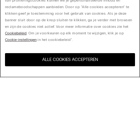
van profileringscookies kunnen we je gepersonaliseerde inhoud en
reclameboodschappen aanbieden. Door op "Alle cookies accepteren" te
klikken geef je toestemming voor het gebruik van cookies. Als je deze
banner sluit door op de knop sluiten te klikken, ga je verder met browsen
en zijn de cookies niet actief. Voor meer informatie over cookies zie het
Cookiebeleid
. Om je voorkeuren op elk moment te wijzigen, klik je op
Cookie-instellingen
in het cookiebeleid".
ALLE COOKIES ACCEPTEREN
Bezoek de online winkel voor
United States
uw land:
Sorteer op
Bestsellers
Prijs aflopend
My Intimissimi
Prijs oplopend
Nieuwste collectie
Cadeaukaart