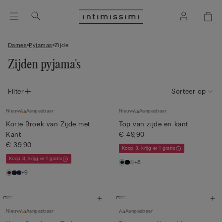
Dames
Pyjamas
Zijde
Zijden pyjama's
Filter
Sorteer op
Nieuw
Aanpasbaar
Nieuw
Aanpasbaar
Korte Broek van Zijde met
Top van zijde en kant
Kant
€ 49,90
€ 39,90
Koop 3, krijg er 1 gratis
Koop 3, krijg er 1 gratis
+8
+9
Nieuw
Aanpasbaar
Aanpasbaar