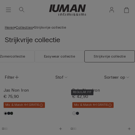
Heren
Collecties
Strijkvrije collectie
Strijkvrije collectie
Zomercollectie
Easywear collectie
Strijkvrije collectie
Filter
Stof
Sorteer op
Jas Non Iron
Polo Non Iron
REGULAR FIT
€ 75,90
€ 42,90
Mix & Match 4+1 GRATIS
Mix & Match 4+1 GRATIS