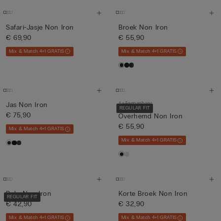
Safari-Jasje Non Iron
Broek Non Iron
€ 69,90
€ 55,90
Mix & Match 4+1 GRATIS
Mix & Match 4+1 GRATIS
Aanpasbaar
Jas Non Iron
REGULAR FIT
€ 75,90
Overhemd Non Iron
€ 55,90
Mix & Match 4+1 GRATIS
Mix & Match 4+1 GRATIS
Polo Non Iron
Korte Broek Non Iron
REGULAR FIT
€ 42,90
€ 32,90
Mix & Match 4+1 GRATIS
Mix & Match 4+1 GRATIS