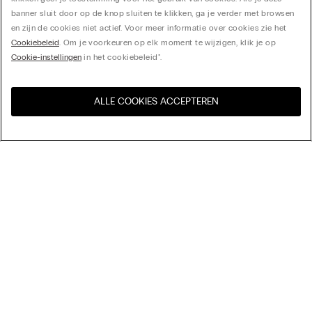
banner sluit door op de knop sluiten te klikken, ga je verder met browsen
en zijn de cookies niet actief. Voor meer informatie over cookies zie het
Cookiebeleid
. Om je voorkeuren op elk moment te wijzigen, klik je op
Cookie-instellingen
in het cookiebeleid".
ALLE COOKIES ACCEPTEREN
Bezoek de online winkel voor
United States
uw land:
Sorteer op
Bestsellers
Prijs aflopend
Prijs oplopend
Jas Non Iron
Nieuwste collectie
€ 75,90