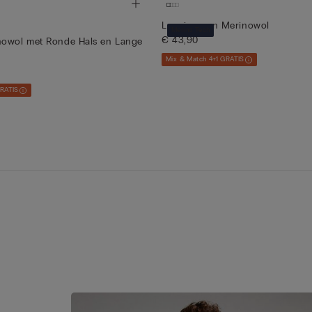
Legging van Merinowol
Merino Tech
€ 43,90
nowol met Ronde Hals en Lange
Mix & Match 4+1 GRATIS
GRATIS