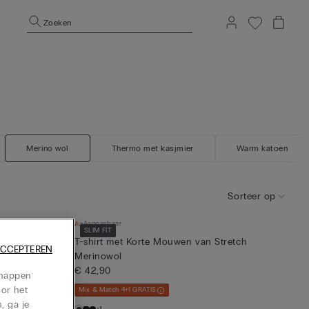
Zoeken
Merino wol
Thermo met kasjmier
Warm katoen
Sorteer op
Aanpasbaar
SLIM FIT
retch
T-shirt met Korte Mouwen van Stretch
ACCEPTEREN
Merinowol
€ 42,90
chappen
oor het
Mix & Match 4+1 GRATIS
, ga je