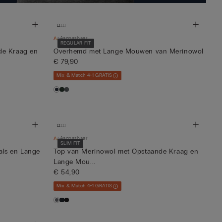
Aanpasbaar
REGULAR FIT
de Kraag en
Overhemd met Lange Mouwen van Merinowol
€ 79,90
Mix & Match 4+1 GRATIS
Aanpasbaar
SLIM FIT
als en Lange
Top van Merinowol met Opstaande Kraag en
Lange Mou...
€ 54,90
Mix & Match 4+1 GRATIS