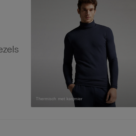
ezels
Thermisch met kasjmier