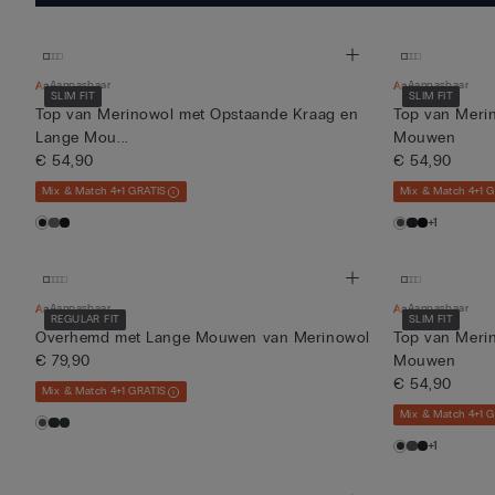
Aanpasbaar
Aanpasbaar
SLIM FIT
SLIM FIT
Top van Merinowol met Opstaande Kraag en
Top van Meri
Lange Mou...
Mouwen
€ 54,90
€ 54,90
Mix & Match 4+1 GRATIS
Mix & Match 4+1 
+1
Aanpasbaar
Aanpasbaar
REGULAR FIT
SLIM FIT
Overhemd met Lange Mouwen van Merinowol
Top van Meri
€ 79,90
Mouwen
€ 54,90
Mix & Match 4+1 GRATIS
Mix & Match 4+1 
+1