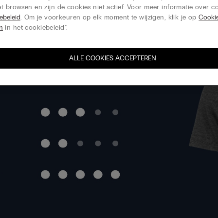
+1
t browsen en zijn de cookies niet actief. Voor meer informatie over co
ebeleid
. Om je voorkeuren op elk moment te wijzigen, klik je op
Cooki
en
in het cookiebeleid".
ALLE COOKIES ACCEPTEREN