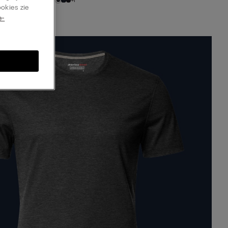
+1
okies zie
e-