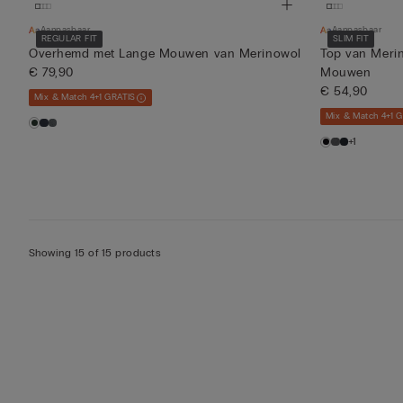
Aanpasbaar
Aanpasbaar
REGULAR FIT
SLIM FIT
Overhemd met Lange Mouwen van Merinowol
Top van Meri
€ 79,90
Mouwen
€ 54,90
Mix & Match 4+1 GRATIS
Mix & Match 4+1 
+1
Showing 15 of 15 products