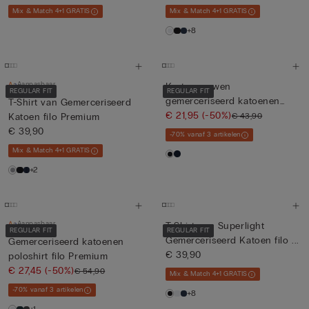
Mix & Match 4+1 GRATIS
Mix & Match 4+1 GRATIS
+8
Aanpasbaar
Korte mouwen
REGULAR FIT
REGULAR FIT
gemerceriseerd katoenen
T-Shirt van Gemerceriseerd
poloshirt met...
€ 21,95
(-50%)
€ 43,90
Katoen filo Premium
€ 39,90
-70% vanaf 3 artikelen
Mix & Match 4+1 GRATIS
+2
Aanpasbaar
T-Shirt van Superlight
REGULAR FIT
REGULAR FIT
Gemerceriseerd Katoen filo ...
Gemerceriseerd katoenen
€ 39,90
poloshirt filo Premium
€ 27,45
(-50%)
€ 54,90
Mix & Match 4+1 GRATIS
-70% vanaf 3 artikelen
+8