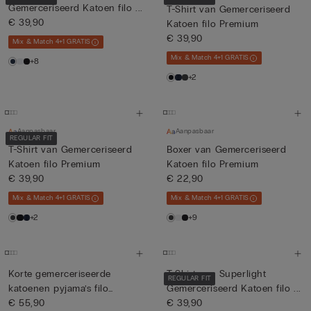
Gemerceriseerd Katoen filo ...
T-Shirt van Gemerceriseerd
€ 39,90
Katoen filo Premium
€ 39,90
Mix & Match 4+1 GRATIS
Mix & Match 4+1 GRATIS
+8
+2
Aanpasbaar
Aanpasbaar
REGULAR FIT
T-Shirt van Gemerceriseerd
Boxer van Gemerceriseerd
Katoen filo Premium
Katoen filo Premium
€ 39,90
€ 22,90
Mix & Match 4+1 GRATIS
Mix & Match 4+1 GRATIS
+2
+9
Korte gemerceriseerde
T-Shirt van Superlight
REGULAR FIT
katoenen pyjama’s filo
Gemerceriseerd Katoen filo ...
Premi...
€ 55,90
€ 39,90