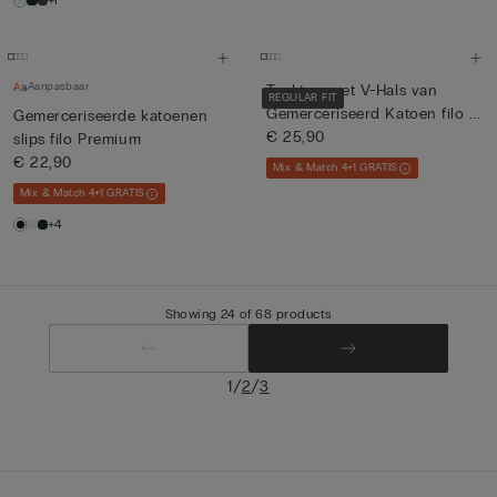
+1
Aanpasbaar
Tanktop met V-Hals van
REGULAR FIT
Gemerceriseerd Katoen filo ...
Gemerceriseerde katoenen
€ 25,90
slips filo Premium
€ 22,90
Mix & Match 4+1 GRATIS
Mix & Match 4+1 GRATIS
+4
Showing 24 of 68 products
/
/
1
2
3