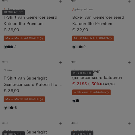
Aanpasbaar
Aanpasbaar
REGULAR FIT
T-Shirt van Gemerceriseerd
Boxer van Gemerceriseerd
Katoen filo Premium
Katoen filo Premium
€ 39,90
€ 22,90
Mix & Match 4+1 GRATIS
Mix & Match 4+1 GRATIS
+2
+9
Nieuw
Korte mouwen
REGULAR FIT
gemerceriseerd katoenen
T-Shirt van Superlight
poloshirt met...
€ 21,95
(-50%)
€ 43,90
Gemerceriseerd Katoen filo ...
€ 39,90
-70% vanaf 3 artikelen
Mix & Match 4+1 GRATIS
+8
Aanpasbaar
T-Shirt van Superlight
REGULAR FIT
REGULAR FIT