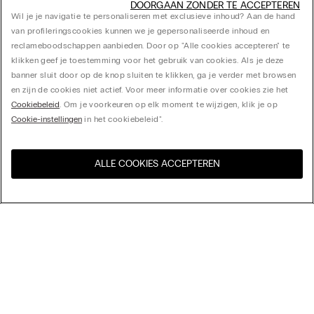
DOORGAAN ZONDER TE ACCEPTEREN
Wil je je navigatie te personaliseren met exclusieve inhoud? Aan de hand
van profileringscookies kunnen we je gepersonaliseerde inhoud en
reclameboodschappen aanbieden. Door op "Alle cookies accepteren" te
klikken geef je toestemming voor het gebruik van cookies. Als je deze
banner sluit door op de knop sluiten te klikken, ga je verder met browsen
en zijn de cookies niet actief. Voor meer informatie over cookies zie het
Cookiebeleid
. Om je voorkeuren op elk moment te wijzigen, klik je op
Cookie-instellingen
in het cookiebeleid".
ALLE COOKIES ACCEPTEREN
Bezoek de online winkel voor
United States
uw land:
Sorteer op
Bestsellers
Prijs aflopend
My Intimissimi
Prijs oplopend
Nieuwste collectie