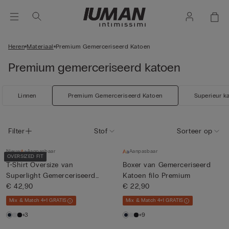
Heren
Materiaal
Premium Gemerceriseerd Katoen
Premium gemerceriseerd katoen
Linnen
Premium Gemerceriseerd Katoen
Superieur k
Filter
Stof
Sorteer op
Nieuw
Aanpasbaar
Aanpasbaar
OVERSIZED FIT
T-Shirt Oversize van
Boxer van Gemerceriseerd
Superlight Gemerceriseerd
Katoen filo Premium
Kat...
€ 42,90
€ 22,90
Mix & Match 4+1 GRATIS
Mix & Match 4+1 GRATIS
+3
+9