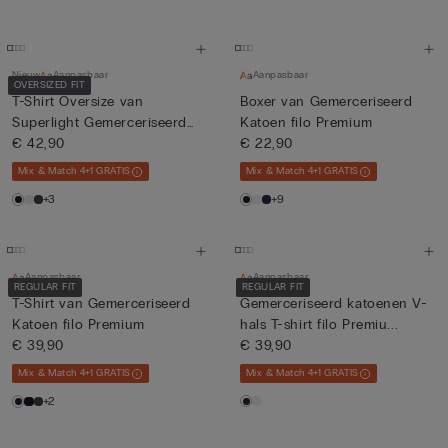
Nieuw
Aanpasbaar
Aanpasbaar
OVERSIZED FIT
T-Shirt Oversize van
Boxer van Gemerceriseerd
Superlight Gemerceriseerd
Katoen filo Premium
Kat...
€ 42,90
€ 22,90
Mix & Match 4+1 GRATIS
Mix & Match 4+1 GRATIS
+3
+9
Aanpasbaar
Aanpasbaar
REGULAR FIT
REGULAR FIT
T-Shirt van Gemerceriseerd
Gemerceriseerd katoenen V-
Katoen filo Premium
hals T-shirt filo Premiu...
€ 39,90
€ 39,90
Mix & Match 4+1 GRATIS
Mix & Match 4+1 GRATIS
+2