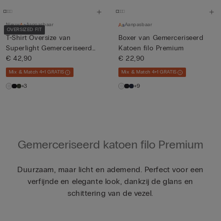
Nieuw
Aanpasbaar
Aanpasbaar
OVERSIZED FIT
T-Shirt Oversize van
Boxer van Gemerceriseerd
Superlight Gemerceriseerd
Katoen filo Premium
Kat...
€ 42,90
€ 22,90
Mix & Match 4+1 GRATIS
Mix & Match 4+1 GRATIS
+3
+9
Gemerceriseerd katoen filo Premium
Duurzaam, maar licht en ademend. Perfect voor een
verfijnde en elegante look, dankzij de glans en
schittering van de vezel.