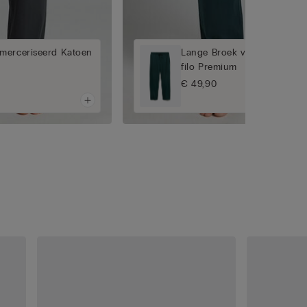
merceriseerd Katoen
Lange Broek van Gemerceri
filo Premium
€ 49,90