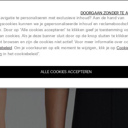
DOORGAAN ZONDER TE 
 navigatie te personaliseren met exclusieve inhoud? Aan de hand van
ingscookies kunnen we je gepersonaliseerde inhoud en reclameboods
. Door op "Alle cookies accepteren" te klikken geef je toestemming v
an cookies. Als je deze banner sluit door op de knop sluiten te klikken
t browsen en zijn de cookies niet actief. Voor meer informatie over co
ebeleid
. Om je voorkeuren op elk moment te wijzigen, klik je op
Cooki
en
in het cookiebeleid".
ALLE COOKIES ACCEPTEREN