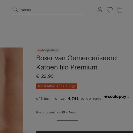
Zoeken
Aanpasbaar
Boxer van Gemerceriseerd
Katoen filo Premium
€ 22,90
Mix & Match 4+1 GRATIS
€ 7.63
Kleur:
Zwart -
019 - Nero
Me
weer
n