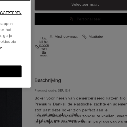
Selecteer maat
ACCEPTEREN
Personaliseer
chappen
oor het
, ga je
Vind jouw maat
Maattabel
Hulp
okies zie
bij het
vinden
e-
van
uw
maat
Beschrijving
Product code: SBU12H
Boxer voor heren van gemerceriseerd katoen filo
Premium. Dankzij de elastische, zachte en ademe
stof past deze boxer zich perfect aan je
• Zacht bekleed elastiek
lichaamsbewegingen aan zonder te knellen, waar
• Dubbel gevoerd voorstuk
je je altijd fris voelt. De natuurlijke glans van de s
• Lang model