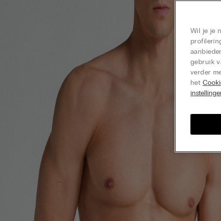
Wil je je
profiler
aanbieden
gebruik v
verder me
het
Cooki
instelling