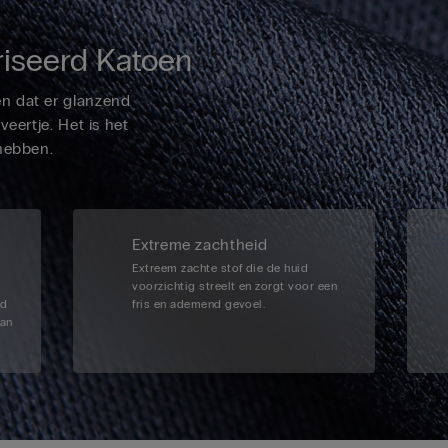
iseerd Katoen
n dat er glanzend
veertje. Het is het
hebben.
Extreme zachtheid
Extreem zachte stof die de huid
voorzichtig streelt en zorgt voor een
nd
fris en ademend gevoel.
aan