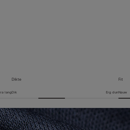
Dikte
Fit
tra lang
Dik
Erg dun
Nauw