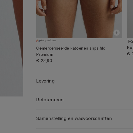
Aanpasbaar
T-
Kat
Gemerceriseerde katoenen slips filo
€ 
Premium
€ 22,90
Levering
Retourneren
Samenstelling en wasvoorschriften