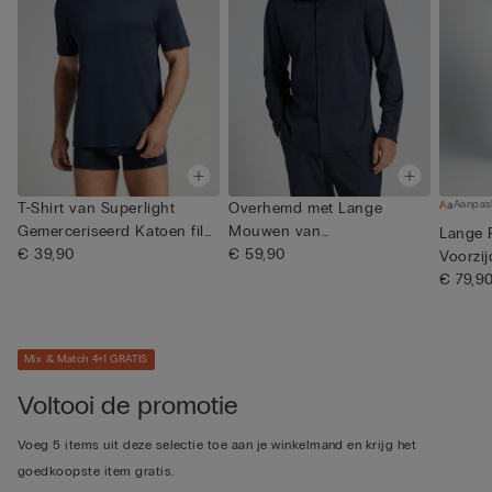
Aanpas
T-Shirt van Superlight
Overhemd met Lange
Gemerceriseerd Katoen filo
Mouwen van
Lange 
...
€ 39,90
Gemerceriseerd Katoe...
€ 59,90
Voorzi
€ 79,9
Mix & Match 4+1 GRATIS
Voltooi de promotie
Voeg 5 items uit deze selectie toe aan je winkelmand en krijg het
goedkoopste item gratis.