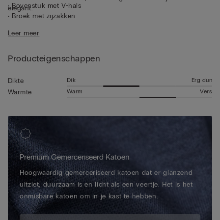
• Bovenstuk met V-hals
elegant.
• Broek met zijzakken
• Normale pasvorm
Leer meer
• 100% katoen
• Het model is 185 cm lang en draagt maat L
Klanteninformatie:
Producteigenschappen
Het gekochte product kan voorzien zijn
van het nieuwe IUMAN Intimissimi Uomo logo, maar is van
dezelfde stof, pasvorm en afwerking als het product dat op
Dik
Erg dun
Dikte
deze pagina wordt getoond.
Warm
Vers
Warmte
Premium Gemerceriseerd Katoen
Hoogwaardig gemerceriseerd katoen dat er glanzend
uitziet, duurzaam is en licht als een veertje. Het is het
onmisbare katoen om in je kast te hebben.