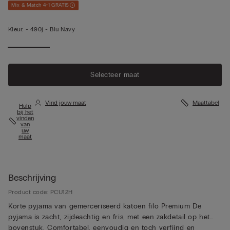
Mix & Match 4+1 GRATIS
Kleur:
-
490j - Blu Navy
Selecteer maat
Vind jouw maat
Maattabel
Hulp
bij het
vinden
van
uw
maat
Beschrijving
Product code: PCU12H
Korte pyjama van gemerceriseerd katoen filo Premium De
pyjama is zacht, zijdeachtig en fris, met een zakdetail op het
bovenstuk. Comfortabel, eenvoudig en toch verfijnd en