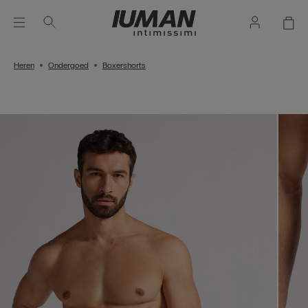
Heren
Ondergoed
Boxershorts