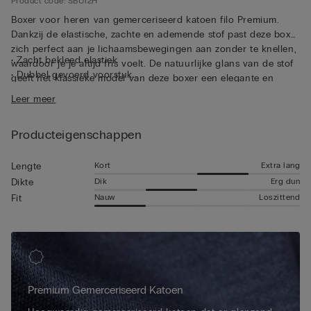
Product code: SBU12H
Boxer voor heren van gemerceriseerd katoen filo Premium.
Dankzij de elastische, zachte en ademende stof past deze boxer
zich perfect aan je lichaamsbewegingen aan zonder te knellen,
• Zacht bekleed elastiek
waardoor je je altijd fris voelt. De natuurlijke glans van de stof
• Dubbel gevoerd voorstuk
geeft het klassieke model van deze boxer een elegante en
• Lang model
verfijnde uitstraling. Juist vanwege de hoogwaardige kwaliteit
Leer meer
• Nauwsluitende pasvorm
van de stof is dit de ideale boxer voor wie geen concessies wil
• Het model is 185 cm lang en draagt maat 5 / L / 42
doen aan een perfecte pasvorm, elegantie en stijl, zowel bij
Producteigenschappen
dagelijkse bezigheden als bij speciale gelegenheden.
Kort
Extra lang
Lengte
Dik
Erg dun
Dikte
Nauw
Loszittend
Fit
Premium Gemerceriseerd Katoen