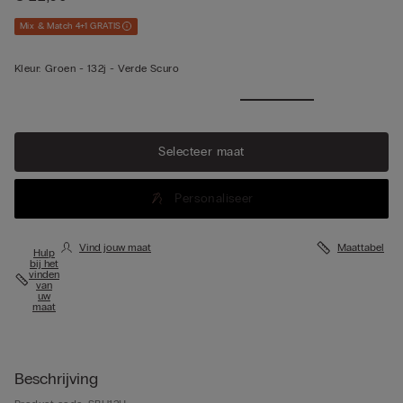
Mix & Match 4+1 GRATIS
Kleur:
Groen -
132j - Verde Scuro
Meer
weergeve
n
Selecteer maat
Personaliseer
Vind jouw maat
Maattabel
Hulp
bij het
vinden
van
uw
maat
Beschrijving