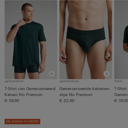
Aanpasbaar
Aanpasbaar
Nieuw
T-Shirt van Gemerceriseerd
Gemerceriseerde katoenen
T-Shirt
Katoen filo Premium
slips filo Premium
Gemerc
€ 39,90
€ 22,90
...
€ 39,9
Mix & Match 4+1 GRATIS