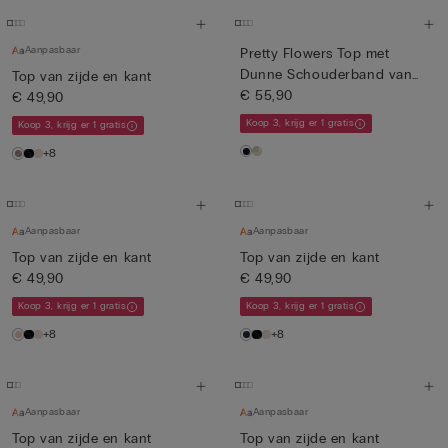
Aanpasbaar
Pretty Flowers Top met
Dunne Schouderband van
Top van zijde en kant
Sati...
€ 55,90
€ 49,90
Koop 3, krijg er 1 gratis
Koop 3, krijg er 1 gratis
+8
Aanpasbaar
Aanpasbaar
Top van zijde en kant
Top van zijde en kant
€ 49,90
€ 49,90
Koop 3, krijg er 1 gratis
Koop 3, krijg er 1 gratis
+8
+8
Aanpasbaar
Aanpasbaar
Top van zijde en kant
Top van zijde en kant