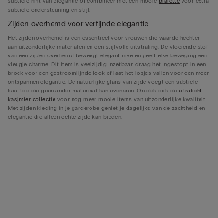
subtiele hint van elegantie of combineer met een mooie
bralette
voor extra
subtiele ondersteuning en stijl.
Zijden overhemd voor verfijnde elegantie
Het zijden overhemd is een essentieel voor vrouwen die waarde hechten
aan uitzonderlijke materialen en een stijlvolle uitstraling. De vloeiende stof
van een zijden overhemd beweegt elegant mee en geeft elke beweging een
vleugje charme. Dit item is veelzijdig inzetbaar: draag het ingestopt in een
broek voor een gestroomlijnde look of laat het losjes vallen voor een meer
ontspannen elegantie. De natuurlijke glans van zijde voegt een subtiele
luxe toe die geen ander materiaal kan evenaren. Ontdek ook de
ultralicht
kasjmier collectie
voor nog meer mooie items van uitzonderlijke kwaliteit.
Met zijden kleding in je garderobe geniet je dagelijks van de zachtheid en
elegantie die alleen echte zijde kan bieden.