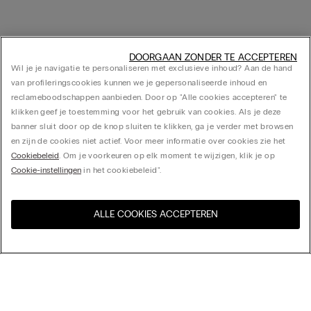
DOORGAAN ZONDER TE ACCEPTEREN
Wil je je navigatie te personaliseren met exclusieve inhoud? Aan de hand
van profileringscookies kunnen we je gepersonaliseerde inhoud en
reclameboodschappen aanbieden. Door op "Alle cookies accepteren" te
klikken geef je toestemming voor het gebruik van cookies. Als je deze
banner sluit door op de knop sluiten te klikken, ga je verder met browsen
en zijn de cookies niet actief. Voor meer informatie over cookies zie het
Cookiebeleid
. Om je voorkeuren op elk moment te wijzigen, klik je op
Cookie-instellingen
in het cookiebeleid".
ALLE COOKIES ACCEPTEREN
Bezoek de online winkel voor
United States
uw land:
Sorteer op
Bestsellers