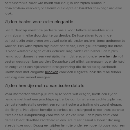
combineren is. Voor wie houdt van kleur, is een zijden blouse in
donkerblauw een verfijnde keuze die diepte en karakter toevoegt aan elke
look.
Zijden basics voor extra elegantie
Een zijden top vormt de perfecte basis voor talloze ensembles en is
onmisbaar in elke doordachte garderobe. De luxe zijden tops in de
collectie zijn ontworpen om zowel solo als onder andere items gedragen te
worden. Een witte zijden top biedt een frisse, luchtige uitstraling die ideaal
is voor warmere dagen of als delicate laag onder een blazer. Een zijden
hemd voor dames is een veelzijdig item dat elegant onder
overhemden
of
vesten gedragen kan worden. De zachte stof glijdt aangenaam over de huid
en zorgt voor een zijdezachte draagervaring die de hele dag aanhoudt.
Combineer met elegante
broeken
voor een elegante look die moeiteloos
van dag naar avond meegaat.
Zijden hemdje met romantische details
Voor momenten waarop je iets bijzonders wilt dragen, biedt een zijden
hemdje met kant een prachtige optie. De combinatie van zachte zijde met
delicate kantdetails creëert een romantische uitstraling die zowel elegant
als flirty is. Het zijden hemdje is perfect als ondergoed onder transparante
items of als slaapkleding voor wie houdt van luxe. Een zijden shirt voor
dames biedt dezelfde zachtheid in een iets meer casual silhouet dat nog
steeds luxe oogt. Draag een zijden hemdje onder een open blouse voor een