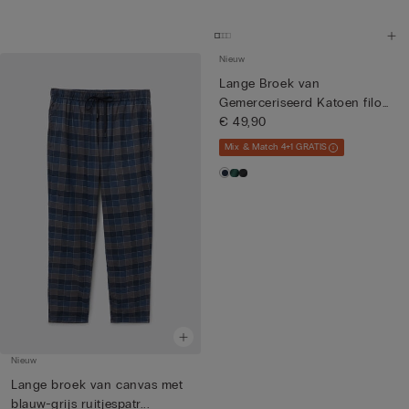
Nieuw
Lange Broek van
Gemerceriseerd Katoen filo
Premium
€ 49,90
Mix & Match 4+1 GRATIS
Nieuw
Lange broek van canvas met
blauw-grijs ruitjespatr...