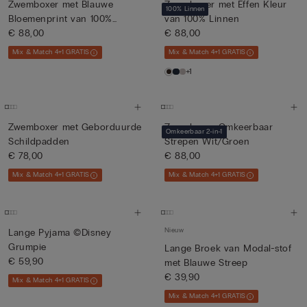
Zwemboxer met Blauwe
Zwemboxer met Effen Kleur
100% Linnen
Bloemenprint van 100%
van 100% Linnen
Linnen
€ 88,00
€ 88,00
Mix & Match 4+1 GRATIS
Mix & Match 4+1 GRATIS
+1
Zwemboxer met Geborduurde
Zwemboxer Omkeerbaar
Omkeerbaar 2-in-1
Schildpadden
Strepen Wit/Groen
€ 78,00
€ 88,00
Mix & Match 4+1 GRATIS
Mix & Match 4+1 GRATIS
Nieuw
Lange Pyjama ©Disney
Grumpie
Lange Broek van Modal-stof
€ 59,90
met Blauwe Streep
€ 39,90
Mix & Match 4+1 GRATIS
Mix & Match 4+1 GRATIS