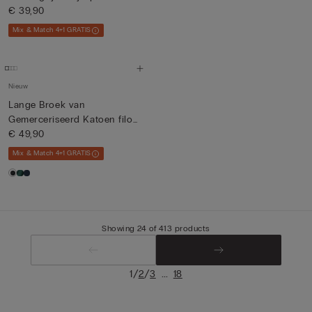
€ 39,90
Mix & Match 4+1 GRATIS
Nieuw
Lange Broek van
Gemerceriseerd Katoen filo
Premium
€ 49,90
Mix & Match 4+1 GRATIS
Showing 24 of 413 products
/
/
...
1
2
3
18