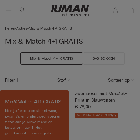
Heren
Acties
Mix & Match 4+1 GRATIS
Mix & Match 4+1 GRATIS
Mix & Match 4+1 GRATIS
3+3 SOKKEN
Filter
Stof
Sorteer op
Zwemboxer met Mosaïek-
Print in Blauwtinten
Mix&Match 4+1 GRATIS
€ 78,00
Kies je favorieten uit knitwear,
Mix & Match 4+1 GRATIS
pyjama's en ondergoed, voeg er
5 toe aan je winkelmand en
betaal er maar 4. Het
goedkoopste item is gratis!