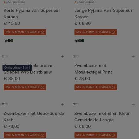
Aanpasbaar
Aanpasbaar
Korte Pyjama van Superieur
Lange Pyjama van Superieur
Katoen
Katoen
€ 43,90
€ 65,90
Mix & Match 4+1 GRATIS
Mix & Match 4+1 GRATIS
Zwemboxer Omkeerbaar
Zwemboxer met
Omkeerbaar 2-in-1
Strepen Wit/Lichtblauw
Mosaïektegel-Print
€ 88,00
€ 78,00
Mix & Match 4+1 GRATIS
Mix & Match 4+1 GRATIS
Zwemboxer met Geborduurde
Zwemboxer met Effen Kleur
Krab
Gemiddelde Lengte
€ 78,00
€ 68,00
Mix & Match 4+1 GRATIS
Mix & Match 4+1 GRATIS