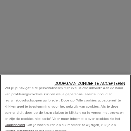
DOORGAAN ZONDER TE ACCEPTEREN
Wil je je navigatie te personaliseren met exclusieve inhoud? Aan de hand
van profileringscookies kunnen we je gepersonaliseerde inhoud en
reclameboodschappen aanbieden. Door op "Alle cookies accepteren" te
klikken geef je toestemming voor het gebruik van cookies. Als je deze
banner sluit door op de knop sluiten te klikken, ga je verder met browsen
en zijn de cookies niet actief. Voor meer informatie over cookies zie het
Cookiebeleid
. Om je voorkeuren op elk moment te wijzigen, klik je op