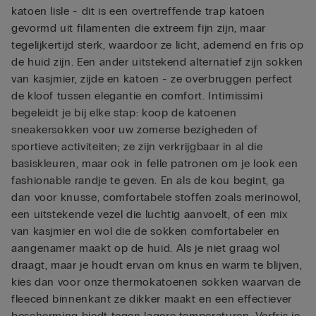
katoen lisle - dit is een overtreffende trap katoen
gevormd uit filamenten die extreem fijn zijn, maar
tegelijkertijd sterk, waardoor ze licht, ademend en fris op
de huid zijn. Een ander uitstekend alternatief zijn sokken
van kasjmier, zijde en katoen - ze overbruggen perfect
de kloof tussen elegantie en comfort. Intimissimi
begeleidt je bij elke stap: koop de katoenen
sneakersokken voor uw zomerse bezigheden of
sportieve activiteiten; ze zijn verkrijgbaar in al die
basiskleuren, maar ook in felle patronen om je look een
fashionable randje te geven. En als de kou begint, ga
dan voor knusse, comfortabele stoffen zoals merinowol,
een uitstekende vezel die luchtig aanvoelt, of een mix
van kasjmier en wol die de sokken comfortabeler en
aangenamer maakt op de huid. Als je niet graag wol
draagt, maar je houdt ervan om knus en warm te blijven,
kies dan voor onze thermokatoenen sokken waarvan de
fleeced binnenkant ze dikker maakt en een effectiever
bescherming biedt tegen lagere temperaturen. Verfris je