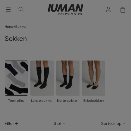
Heren
Sokken
Sokken
Toon alles
Lange sokken
Korte sokken
Enkelsokken
Filter
Stof
Sorteer op