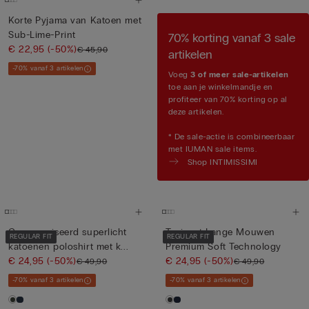
Korte Pyjama van Katoen met
Sub-Lime-Print
70% korting vanaf 3 sale
€ 22,95
(-50%)
€ 45,90
artikelen
-70% vanaf 3 artikelen
Voeg
3 of meer sale-artikelen
toe aan je winkelmandje en
profiteer van 70% korting op al
deze artikelen.
* De sale-actie is combineerbaar
met IUMAN sale items.
Shop INTIMISSIMI
Gemerceriseerd superlicht
Trui met Lange Mouwen
REGULAR FIT
REGULAR FIT
katoenen poloshirt met k...
Premium Soft Technology
€ 24,95
(-50%)
€ 24,95
(-50%)
€ 49,90
€ 49,90
-70% vanaf 3 artikelen
-70% vanaf 3 artikelen