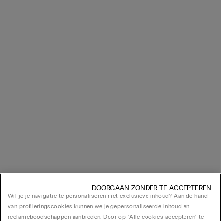
DOORGAAN ZONDER TE ACCEPTEREN
Wil je je navigatie te personaliseren met exclusieve inhoud? Aan de hand
van profileringscookies kunnen we je gepersonaliseerde inhoud en
reclameboodschappen aanbieden. Door op "Alle cookies accepteren" te