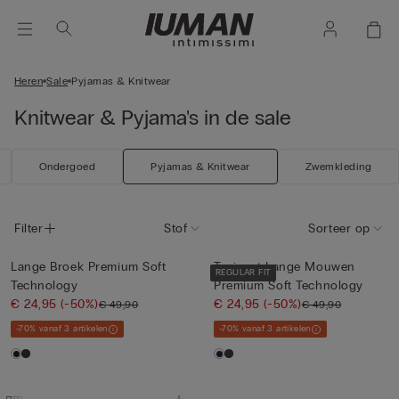
Heren
Sale
Pyjamas & Knitwear
Knitwear & Pyjama's in de sale
Ondergoed
Pyjamas & Knitwear
Zwemkleding
Filter
Stof
Sorteer op
Lange Broek Premium Soft
Trui met Lange Mouwen
REGULAR FIT
Technology
Premium Soft Technology
€ 24,95
(-50%)
€ 24,95
(-50%)
€ 49,90
€ 49,90
-70% vanaf 3 artikelen
-70% vanaf 3 artikelen