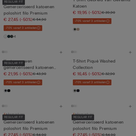
REGULAR FIT
Katoen
Gemerceriseerd katoenen
€ 19,95
(-50%)
€ 39,90
poloshirt filo Premium
€ 27,45
(-50%)
€ 54,90
-70% vanaf 3 artikelen
-70% vanaf 3 artikelen
+1
Korte mouwen
T-Shirt Piqué Washed
REGULAR FIT
gemerceriseerd katoenen
Collection
poloshirt met...
€ 21,95
(-50%)
€ 16,45
(-50%)
€ 43,90
€ 32,90
-70% vanaf 3 artikelen
-70% vanaf 3 artikelen
Aanpasbaar
Aanpasbaar
REGULAR FIT
REGULAR FIT
Gemerceriseerd katoenen
Gemerceriseerd katoenen
poloshirt filo Premium
poloshirt filo Premium
€ 27,45
(-50%)
€ 27,45
(-50%)
€ 54,90
€ 54,90