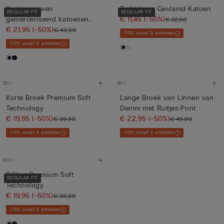
Korte mouwen
T-shirt van Gevlamd Katoen
REGULAR FIT
REGULAR FIT
gemerceriseerd katoenen
€ 11,45
(-50%)
€ 22,90
poloshirt met...
€ 21,95
(-50%)
€ 43,90
-70% vanaf 3 artikelen
-70% vanaf 3 artikelen
Korte Broek Premium Soft
Lange Broek van Linnen van
Technology
Denim met Ruitjes-Print
€ 19,95
(-50%)
€ 22,95
(-50%)
€ 39,90
€ 45,90
-70% vanaf 3 artikelen
-70% vanaf 3 artikelen
T-Shirt Premium Soft
REGULAR FIT
Technology
€ 19,95
(-50%)
€ 39,90
-70% vanaf 3 artikelen