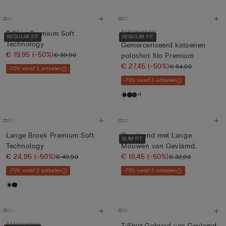
Aanpasbaar
T-Shirt Premium Soft
REGULAR FIT
REGULAR FIT
Technology
Gemerceriseerd katoenen
€ 19,95
(-50%)
€ 39,90
poloshirt filo Premium
€ 27,45
(-50%)
€ 54,90
-70% vanaf 3 artikelen
-70% vanaf 3 artikelen
+1
Lange Broek Premium Soft
Overhemd met Lange
SLIM FIT
Technology
Mouwen van Gevlamd
€ 24,95
(-50%)
Katoen
€ 16,45
(-50%)
€ 49,90
€ 32,90
-70% vanaf 3 artikelen
-70% vanaf 3 artikelen
Aanpasbaar
T-Shirt Gebreid van Gevlamd