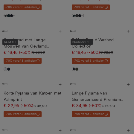
-70% vanaf 3 artikelen
-70% vanaf 3 artikelen
+1
+1
Overhemd met Lange
T-Shirt Piqué Washed
SLIM FIT
REGULAR FIT
Mouwen van Gevlamd
Collection
Katoen
€ 16,45
(-50%)
€ 16,45
(-50%)
€ 32,90
€ 32,90
-70% vanaf 3 artikelen
-70% vanaf 3 artikelen
Korte Pyjama van Katoen met
Lange Pyjama van
Palmprint
Gemerceriseerd Premium
€ 22,95
(-50%)
Katoen met...
€ 34,95
(-50%)
€ 45,90
€ 69,90
-70% vanaf 3 artikelen
-70% vanaf 3 artikelen