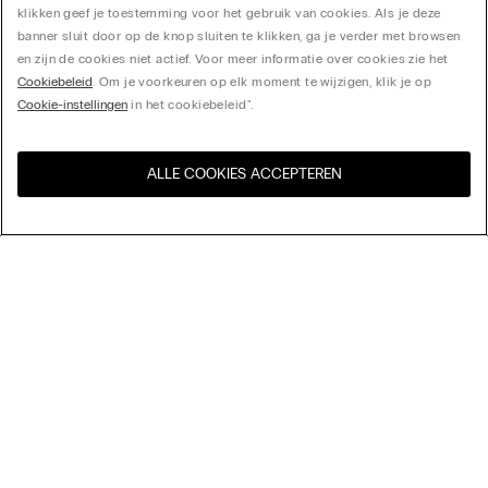
klikken geef je toestemming voor het gebruik van cookies. Als je deze
banner sluit door op de knop sluiten te klikken, ga je verder met browsen
en zijn de cookies niet actief. Voor meer informatie over cookies zie het
Cookiebeleid
. Om je voorkeuren op elk moment te wijzigen, klik je op
Cookie-instellingen
in het cookiebeleid".
ALLE COOKIES ACCEPTEREN
Bezoek de online winkel voor
United States
uw land:
Sorteer op
Bestsellers
Prijs aflopend
My Intimissimi
Prijs oplopend
Nieuwste collectie
Cadeaukaart