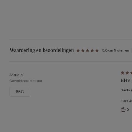
Waardering en beoordelingen
5,0
van 5 sterren
5
Astrid d
BH's 
op
Geverifieerde koper
5
Sinds 
85C
beoor
4 apr. 
0