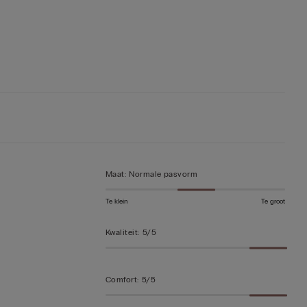
Maat
:
Normale pasvorm
Te klein
Te groot
Kwaliteit
:
5/5
Comfort
:
5/5