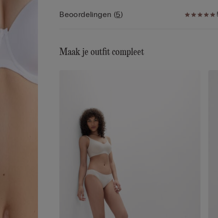
microvezel en zijn verstelbaar op de rug terwijl zij
Beoordelingen
(
5
)
de grotere maten volledig van elastiek zijn gemaa
om volledig aan de vorm aangepast te kunnen
worden. Ook in de grotere maten is de buste hog
om meer comfort te bieden. Een model dat veel s
Maak je outfit compleet
geeft en het decolleté benadrukt door de vorm af
ronden voor een elegante en geraffineerde stijl.
De microvezel van Intimissimi is uniek vanwege d
vele bijzonderheden die deze stof kenmerken: he
voelt zeer zacht en ultrafijn aan, het is omhullend
zijdezacht, bijna luchtig, voor een 'tweede huid'-
effect, het is nauwelijks voelbaar tijdens het
dragen...het is de perfecte bondgenoot voor elke
vrouw, elke dag en bij elke gelegenheid.