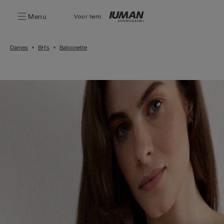
Menu
Voor hem:
Dames
BH's
Balconette