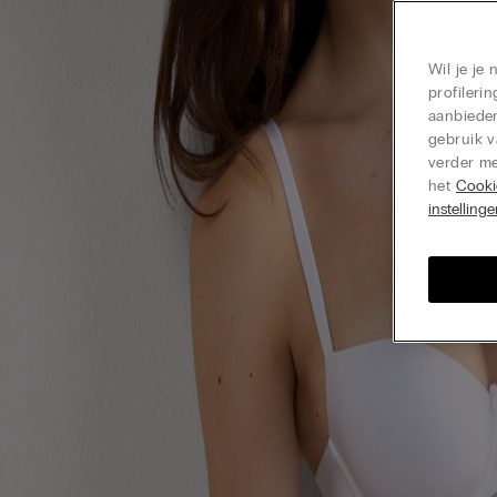
Wil je je
profiler
aanbieden
gebruik v
verder me
het
Cooki
instelling