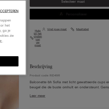
Selecteer maat
ACCEPTEREN
Personaliseer
chappen
oor het
Vind jouw maat
Maattabel
, ga je
Hulp
bij het
okies zie
vinden
van
e-
uw
maat
Beschrijving
Product code: RID49R
Balconette-bh Sofia met licht gewatteerde cups e
beugel die de buste omhult en ondersteunt. Gem
van Ultralight microvezel, dat zich kenmerkt door 
Leer meer
zachtheid en lichtheid. De buste is verdubbeld in
microvezel voor een betere aansluiting op het
lichaam. De schouderbandjes zijn bekleed met