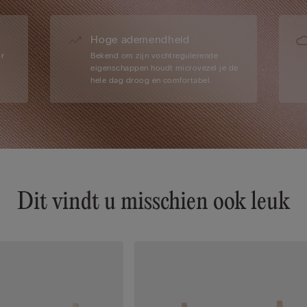
Hoge ademendheid
or
Bekend om zijn vochtregulerende
eigenschappen houdt microvezel je de
hele dag droog en comfortabel.
Dit vindt u misschien ook leuk