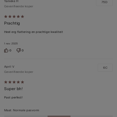
Yanieke H
75D
Geverifieerde koper
5
Prachtig
op
5
Heel erg flattering en prachtige kwaliteit
beoordeeld
1 nov. 2025
0
0
April V
6C
Geverifieerde koper
5
Super bh!
op
5
Past perfect!
beoordeeld
Maat
:
Normale pasvorm