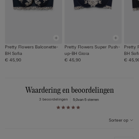
Pretty Flowers Balconette-
Pretty Flowers Super Push-
Pretty 
BH Sofia
up-BH Gioia
BH Sof
€ 45,90
€ 45,90
€ 45,9
Waardering en beoordelingen
3 beoordelingen
5,0
van 5 sterren
Sorteer op