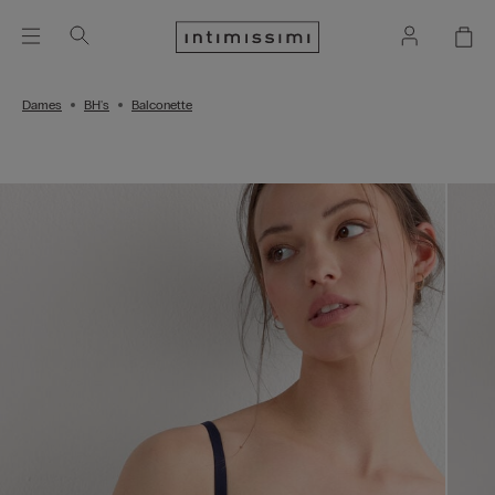
Dames
BH's
Balconette