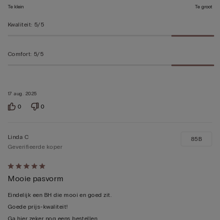
Te klein
Te groot
Kwaliteit
:
5/5
Comfort
:
5/5
17 aug. 2025
0
0
Linda C
85B
Geverifieerde koper
5
Mooie pasvorm
op
5
Eindelijk een BH die mooi en goed zit.
beoordeeld
Goede prijs-kwaliteit!
Ga hier zeker nog eens bestellen.