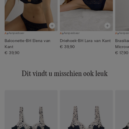
Aanpasbaar
Aanpasbaar
Aanpas
Balconette-BH Elena van
Driehoek-BH Lara van Kant
Brasili
Kant
€ 39,90
Microv
€ 39,90
€ 17,90
Dit vindt u misschien ook leuk