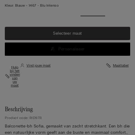
Kleur:
Blauw -
1467 - Blu Intenso
Selecteer maat
Personaliseer
Vind jouw maat
Maattabel
Hulp
bij het
vinden
van
uw
maat
Beschrijving
Product code: RID97R
Balconette-bh Sofia, gemaakt van zacht stretchkant. Een bh die
een natuurlijke vorm geeft aan de buste en maximaal comfort