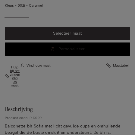
Kleur:
-
502i - Caramel
Selecteer maat
Personaliseer
Vind jouw maat
Maattabel
Hulp
bij het
vinden
van
uw
maat
Beschrijving
Product code: RID92R
Balconette-bh Sofia met licht gevulde cups en omhullende
beugel die de buste omsluit en ondersteunt. De bh is