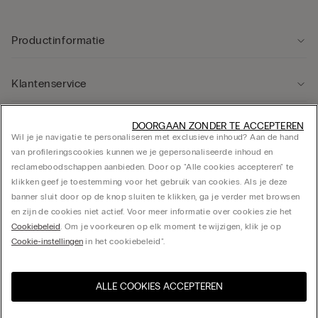
Productinformatie
Klantenservice
Rechtsgebied
DOORGAAN ZONDER TE ACCEPTEREN
Wil je je navigatie te personaliseren met exclusieve inhoud? Aan de hand
van profileringscookies kunnen we je gepersonaliseerde inhoud en
reclameboodschappen aanbieden. Door op "Alle cookies accepteren" te
Bedrijf
klikken geef je toestemming voor het gebruik van cookies. Als je deze
banner sluit door op de knop sluiten te klikken, ga je verder met browsen
en zijn de cookies niet actief. Voor meer informatie over cookies zie het
Cookiebeleid
. Om je voorkeuren op elk moment te wijzigen, klik je op
© Calzedonia Finanziaria S.A. Dutch Branch Kalverstraat 64, 1012PG Amsterdam -
Cookie-instellingen
in het cookiebeleid".
VAT.NL858552358B01
Selecteer maat
ALLE COOKIES ACCEPTEREN
Bezoek de online winkel voor
United States
€ 16.63
uw land:
Netherlands
Nederlands