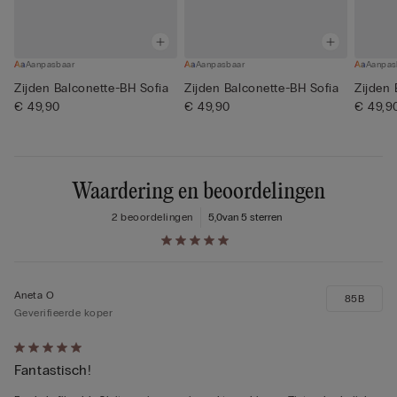
Aanpasbaar
Aanpasbaar
Aanpas
Zijden Balconette-BH Sofia
Zijden Balconette-BH Sofia
Zijden 
€ 49,90
€ 49,90
€ 49,9
Waardering en beoordelingen
2 beoordelingen
5,0
van 5 sterren
Aneta O
85B
Geverifieerde koper
5
Fantastisch!
op
5