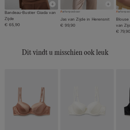
Aanpasbaar
Aanpas
Bandeau-Bustier Giada van
Zijde
Jas van Zijde in Herensnit
Blouse
€ 65,90
€ 99,90
van Zij
€ 79,9
Dit vindt u misschien ook leuk