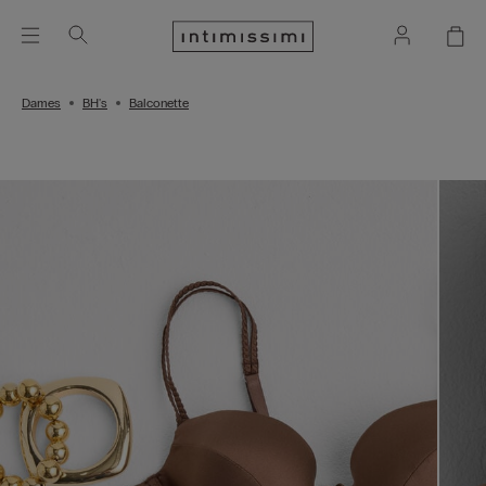
Dames
BH's
Balconette