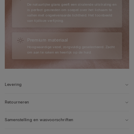
De natuurlijke glans geeft een stralende uitstraling en
is perfect gesneden om soepel over het lichaam te
vallen met ongeëvenaarde lichtheid. Het toonbeeld
van tijdloze verfijning.
Premium materiaal
Hoogwaardige vezel, zorgvuldig geselecteerd. Zacht
om aan te raken en heerlijk op de huid.
Levering
Retourneren
Samenstelling en wasvoorschriften