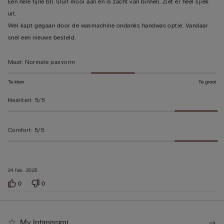
Een hele fijne bh. Sluit mooi aan en is zacht van binnen. Ziet er heel sjiek
beoordeeld
uit.
Wel kapt gegaan door de wasmachine ondanks handwas optie. Vandaar
snel een nieuwe besteld.
Maat
:
Normale pasvorm
Te klein
Te groot
Kwaliteit
:
5/5
Comfort
:
5/5
24 feb. 2025
0
0
My Intimissimi