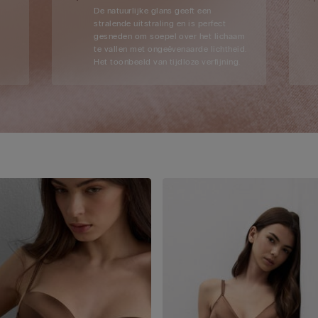
De natuurlijke glans geeft een
stralende uitstraling en is perfect
gesneden om soepel over het lichaam
te vallen met ongeëvenaarde lichtheid.
Het toonbeeld van tijdloze verfijning.