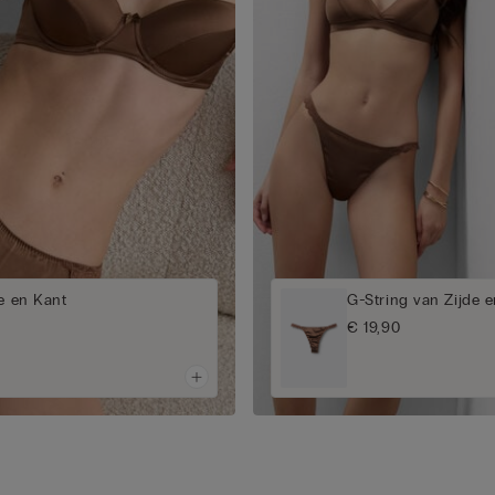
de en Kant
G-String van Zijde 
€ 19,90