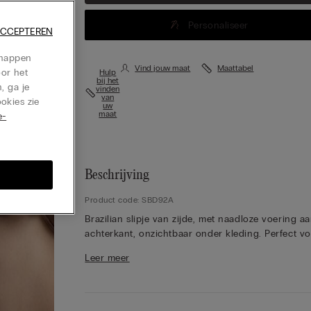
Personaliseer
ACCEPTEREN
chappen
Vind jouw maat
Maattabel
oor het
Hulp
bij het
, ga je
vinden
van
okies zie
uw
maat
e-
Beschrijving
Product code: SBD92A
Brazilian slipje van zijde, met naadloze voering a
achterkant, onzichtbaar onder kleding. Perfect v
wie op zoek is naar een verfijnde en elegante loo
Leer meer
100% katoenen kruisje.