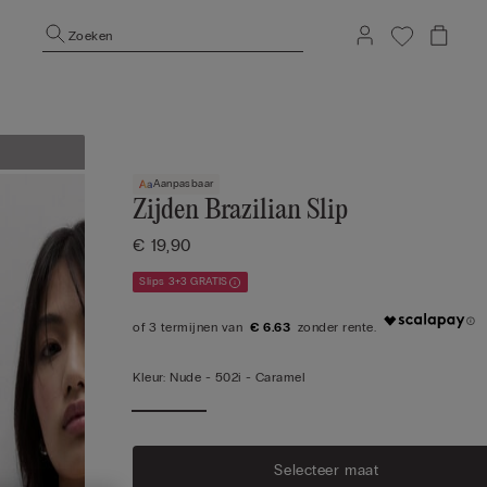
Zoeken
Aanpasbaar
Zijden Brazilian Slip
€ 19,90
Slips 3+3 GRATIS
€ 6.63
Kleur:
Nude -
502i - Caramel
Selecteer maat