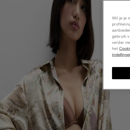
Wil je je
profiler
aanbieden
gebruik v
verder me
het
Cooki
instelling