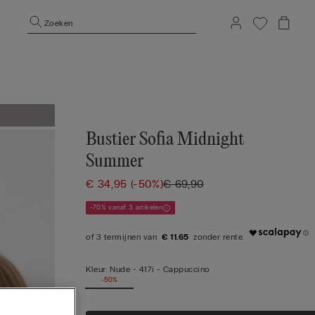
Zoeken
Bustier Sofia Midnight
Summer
€ 34,95
(-50%)
€ 69,90
-70% vanaf 3 artikelen
€ 11.65
Kleur:
Nude -
417i - Cappuccino
-50%