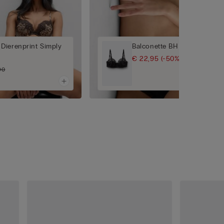
Dierenprint Simply
Balconette BH Daniela The A
€ 22,95
(-50%)
€ 45,90
90