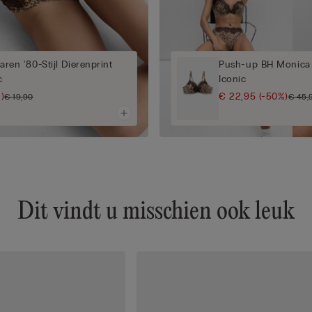
Jaren '80-Stijl Dierenprint
Push-up BH Monica 
c
Iconic
)
€ 22,95
(-50%)
€ 19,90
€ 45,
Dit vindt u misschien ook leuk