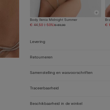
Body Ilenia Midnight Summer
Br
€ 44,50
(-50%)
€ 
€ 89,00
Levering
Retourneren
Samenstelling en wasvoorschriften
Traceerbaarheid
Beschikbaarheid in de winkel