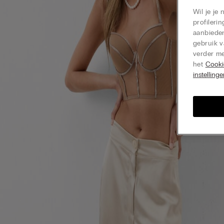
Wil je je
profiler
aanbieden
gebruik v
verder me
het
Cooki
instelling