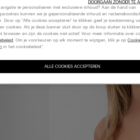
DOORGAAN ZONDER TE 
 navigatie te personaliseren met exclusieve inhoud? Aan de hand van
ingscookies kunnen we je gepersonaliseerde inhoud en reclameboods
. Door op "Alle cookies accepteren" te klikken geef je toestemming v
an cookies. Als je deze banner sluit door op de knop sluiten te klikken
t browsen en zijn de cookies niet actief. Voor meer informatie over co
ebeleid
. Om je voorkeuren op elk moment te wijzigen, klik je op
Cooki
en
in het cookiebeleid".
ALLE COOKIES ACCEPTEREN