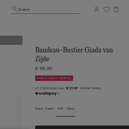
Zoeken
Bandeau-Bustier Giada van
Zijde
€ 65,90
Koop 3, krijg er 1 gratis
€ 21.97
Kleur:
Zwart -
019 - Nero