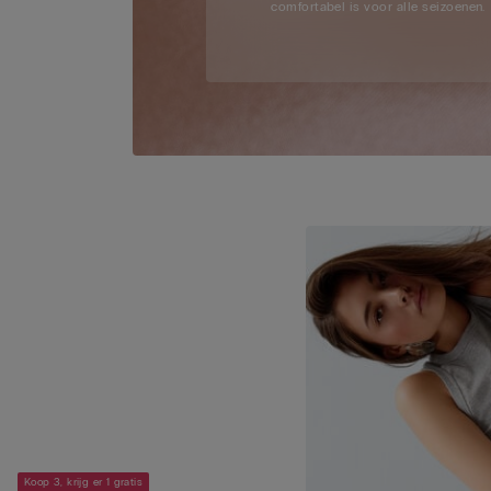
comfortabel is voor alle seizoenen.
Koop 3, krijg er 1 gratis