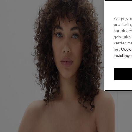
Wil je je
profiler
aanbieden
gebruik v
verder me
het
Cooki
instelling