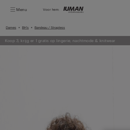
Menu
Voor hem:
Dames
BH's
Bandeau / Strapless
Koop 3, krijg er 1 gratis op lingerie, nachtmode & knitwear