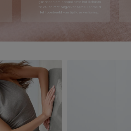
gesneden om soepel over het lichaam
te vallen met ongeëvenaarde lichtheid.
Het toonbeeld van tijdloze verfijning.