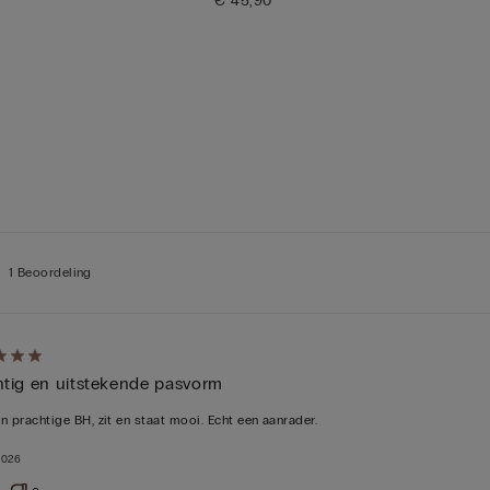
€ 45,90
1 Beoordeling
htig en uitstekende pasvorm
n prachtige BH, zit en staat mooi. Echt een aanrader.
deeld
2026