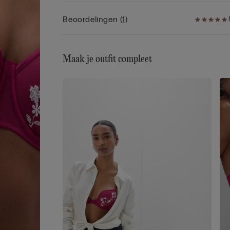
• Uitstekende ondersteuning
• Maakt de vormen ronder voor een mooier decol
Beoordelingen
(
1
)
Maak je outfit compleet