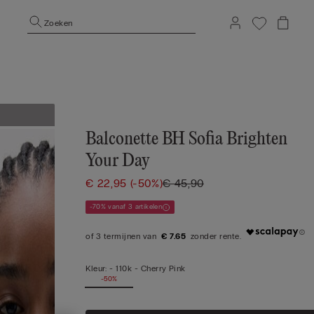
Zoeken
Balconette BH Sofia Brighten
Your Day
€ 22,95
(-50%)
€ 45,90
-70% vanaf 3 artikelen
€ 7.65
Kleur:
-
110k - Cherry Pink
-50%