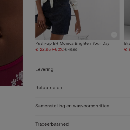
Push-up BH Monica Brighten Your Day
Bra
€ 22,95
(-50%)
€ 
€ 45,90
Levering
Retourneren
Samenstelling en wasvoorschriften
Traceerbaarheid