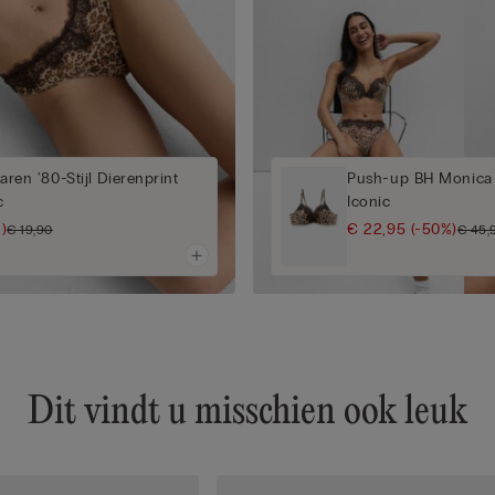
Jaren '80-Stijl Dierenprint
Push-up BH Monica 
c
Iconic
)
€ 22,95
(-50%)
€ 19,90
€ 45,
Dit vindt u misschien ook leuk