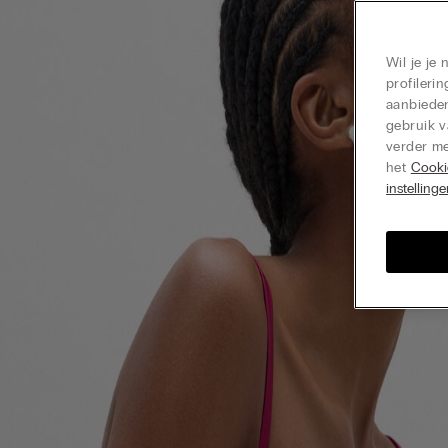
Wil je je
profiler
aanbieden
gebruik v
verder me
het
Cooki
instelling