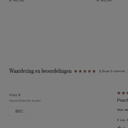
€ 45,90
€ 45,90
Waardering en beoordelingen
5,0
van 5 sterren
5
Vijay B
Prac
op
Geverifieerde koper
5
Wat ee
80C
beoor
8 aug. 