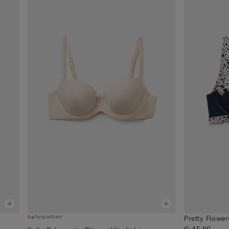
Aanpasbaar
Pretty Flowe