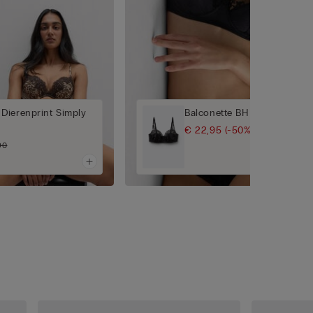
Dierenprint Simply
Balconette BH Daniela The A
€ 22,95
(-50%)
€ 45,90
90