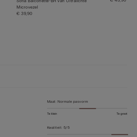
€ 45,90
Sofia Balconette-BH van Ultralichte
Microvezel
€ 39,90
Maat
:
Normale pasvorm
Te klein
Te groot
Kwaliteit
:
5/5