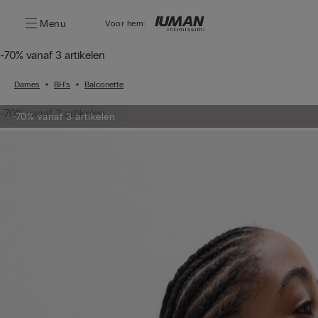
Menu
Voor hem:
-70% vanaf 3 artikelen
Dames
BH's
Balconette
-70% vanaf 3 artikelen
-70% vanaf 3 artikelen