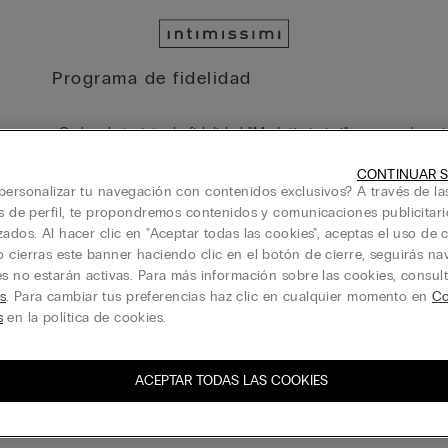
Programa de fidelidad
¿Qué es la tarjeta de fidelidad "My Intimissimi" y por qué regi
CONTINUAR S
¿Cómo puedo suscribirme al programa «My Intimissimi»?
personalizar tu navegación con contenidos exclusivos? A través de la
is de perfil, te propondremos contenidos y comunicaciones publicitari
zados. Al hacer clic en "Aceptar todas las cookies", aceptas el uso de c
No puedo completar el registro de la tarjeta de fidelidad "My 
 cierras este banner haciendo clic en el botón de cierre, seguirás n
debo hacer?
es no estarán activas. Para más información sobre las cookies, consul
s
. Para cambiar tus preferencias haz clic en cualquier momento en
Co
s
en la política de cookies.
¿Cuándo se mostrarán los puntos acumulados en mi tarjeta "
Si compro con una tarjeta de regalo, ¿se acreditarán mis pu
ACEPTAR TODAS LAS COOKIES
Si realizo una devolución en línea, ¿se pierden los puntos q