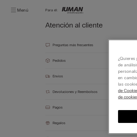
Menú
Para él:
Atención al cliente
Preguntas más frecuentes
¿Quieres 
Pedidos
de anális
personali
Envíos
en cambio
las cooki
de Cookie
Devoluciones y Reembolsos
de cookie
Pagos
Regalos