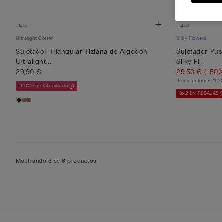
Ultralight Cotton
Silky Flowers
Sujetador Triangular Tiziana de Algodón
Sujetador Pu
Ultralight...
Silky Fl...
29,90 €
29,50 €
(-50%
Precio anterior:
41,3
-50% en el 3r artículo
3x2 EN REBAJAS
Mostrando 6 de 6 productos