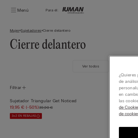
Menú
Para él:
Mujer
Sujetadores
Cierre delantero
Cierre delantero
Ver todos
Balconette
¿Quieres 
de anális
Filtrar
personali
en cambio
Sujetador Triangular Get Noticed
Sujetador Pu
las cooki
19,95 €
(-50%)
Dream
de Cookie
39,90 €
19,95 €
(-50%
de cookie
3x2 EN REBAJAS
3x2 EN REBAJAS