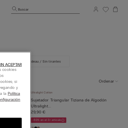
Buscar
asier
Bandeau / Sin tirantes
IN ACEPTAR
s cookies
os
Ordenar
ookies; si
avegando y
Ultralight Cotton
ta la
Política
nfiguración
 Algodón
Sujetador Triangular Tiziana de Algodón
Ultralight...
29,90 €
-50% en el 3r artículo