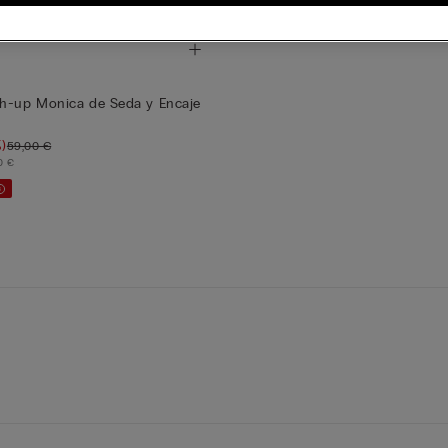
sh-up Monica de Seda y Encaje
)
59,00 €
0 €