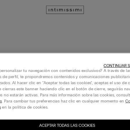
Triangular
Push up / Súper Push Up
Bralette / Br
CONTINUAR S
personalizar tu navegación con contenidos exclusivos? A través de la
is de perfil, te propondremos contenidos y comunicaciones publicitari
zados. Al hacer clic en "Aceptar todas las cookies", aceptas el uso de c
 cierras este banner haciendo clic en el botón de cierre, seguirás n
Ultralight Cotton
sh-Up Bellissima Midsummer
es no estarán activas. Para más información sobre las cookies, consul
s
. Para cambiar tus preferencias haz clic en cualquier momento en
Co
Sujetador Triangular Tiziana de
)
s
en la política de cookies.
39,90 €
Ultralight...
29,90 €
-50% en el 3r artículo
ACEPTAR TODAS LAS COOKIES