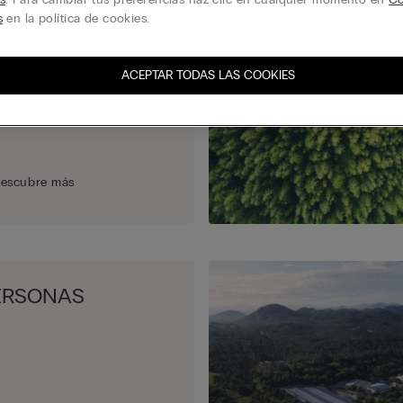
ROYECTOS
s
en la política de cookies.
ACEPTAR TODAS LAS COOKIES
escubre más
ERSONAS