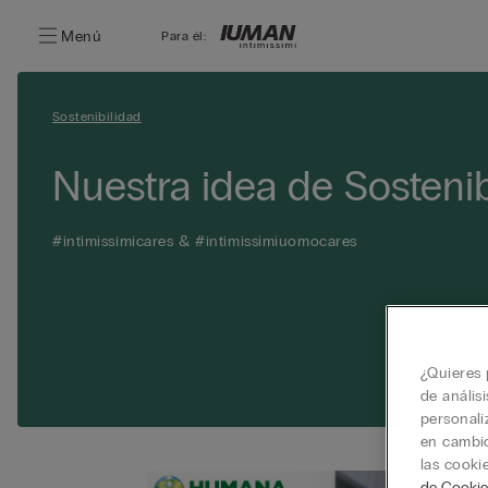
Menú
Para él:
Sostenibilidad
Nuestra idea de Sostenib
#intimissimicares & #intimissimiuomocares
¿Quieres 
de anális
personali
en cambio
las cooki
de Cookie