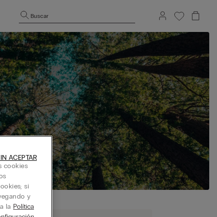
Buscar
IN ACEPTAR
s cookies
os
ookies; si
avegando y
ta la
Política
nfiguración