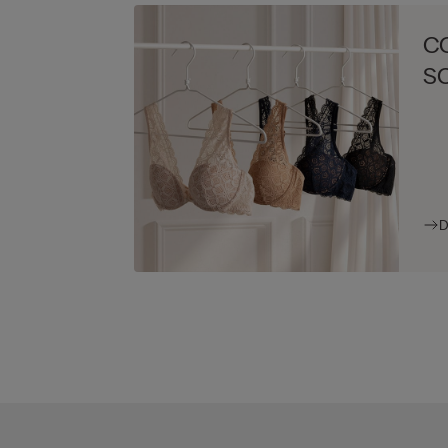
C
S
D