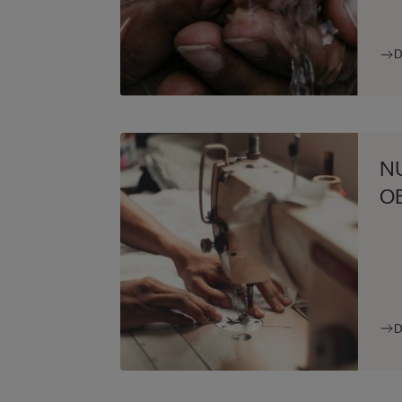
D
N
O
D