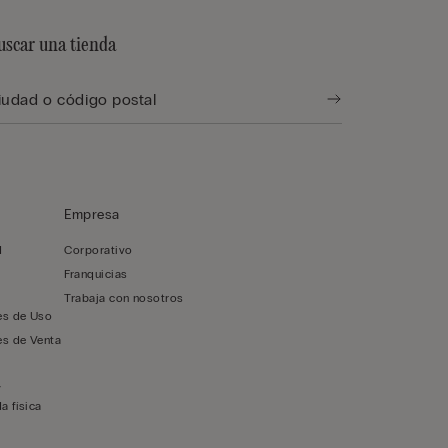
uscar una tienda
Empresa
d
Corporativo
Franquicias
Trabaja con nosotros
es de Uso
es de Venta
y
a física