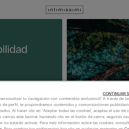
ilidad
CONTINUAR S
personalizar tu navegación con contenidos exclusivos? A través de la
is de perfil, te propondremos contenidos y comunicaciones publicitari
zados. Al hacer clic en "Aceptar todas las cookies", aceptas el uso de c
 cierras este banner haciendo clic en el botón de cierre, seguirás n
es no estarán activas. Para más información sobre las cookies, consul
s
. Para cambiar tus preferencias haz clic en cualquier momento en
Co