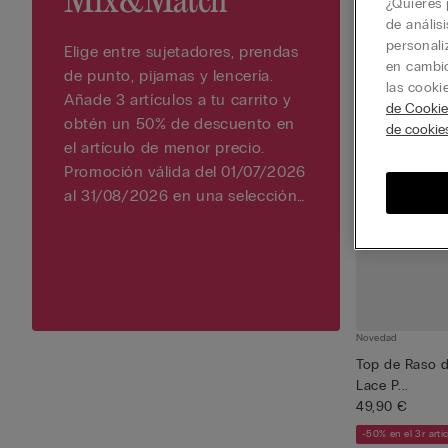
Mix&Match
¿Quieres 
de anális
personali
Elige entre sujetadores, prendas
en cambio
de punto, pijamas y lencería.
las cooki
Añade 3 artículos a tu carrito y
de Cookie
obtén un 50% de descuento en
de cookie
el artículo de menor precio.
Promoción válida del 01/07/2026
al 31/08/2026 en una selección
de artículos.
Novedad
Top de Raso d
Lace P...
49,90 €
-50% en el 3r artí