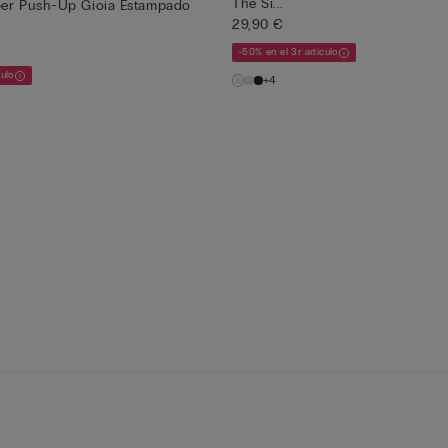
The Si...
per Push-Up Gioia Estampado
29,90 €
-50% en el 3r artículo
culo
+4