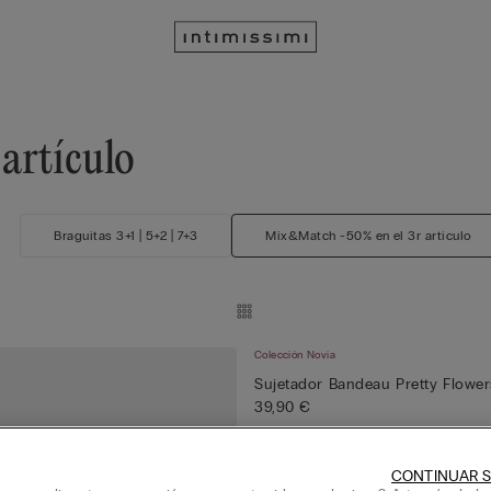
artículo
Braguitas 3+1 | 5+2 | 7+3
Mix&Match -50% en el 3r artículo
Colección Novia
Sujetador Bandeau Pretty Flower
39,90 €
-50% en el 3r artículo
CONTINUAR S