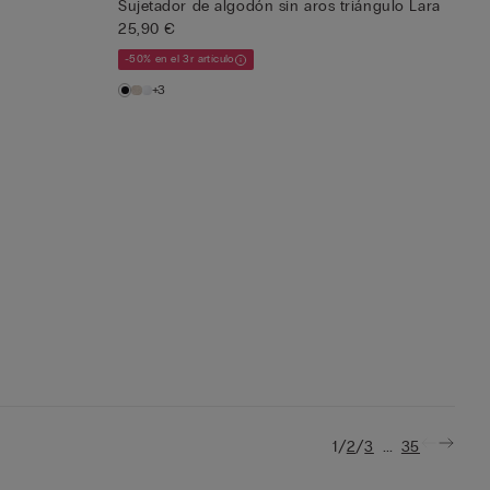
Sujetador de algodón sin aros triángulo Lara
25,90 €
-50% en el 3r artículo
+3
/
/
...
1
2
3
35