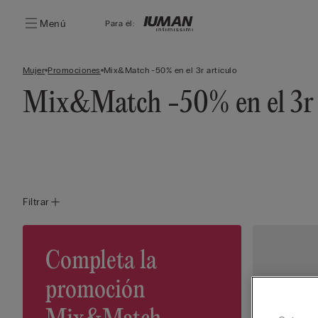
Menú
Para él:
Mujer
Promociones
Mix&Match -50% en el 3r artículo
Mix&Match -50% en el 3r 
Filtrar
Completa la
promoción