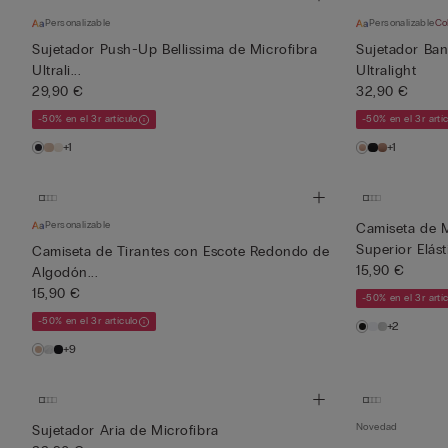
Personalizable
Personalizable
Co
Sujetador Push-Up Bellissima de Microfibra
Sujetador Ban
Ultrali...
Ultralight
29,90 €
32,90 €
-50% en el 3r artículo
-50% en el 3r artí
+1
+1
Personalizable
Camiseta de 
Superior Elásti
Camiseta de Tirantes con Escote Redondo de
15,90 €
Algodón...
15,90 €
-50% en el 3r artí
-50% en el 3r artículo
+2
+9
Novedad
Sujetador Aria de Microfibra