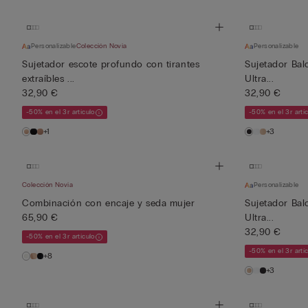
Personalizable
Colección Novia
Personalizable
Sujetador escote profundo con tirantes
Sujetador Bal
extraíbles ...
Ultra...
32,90 €
32,90 €
-50% en el 3r artículo
-50% en el 3r artí
+1
+3
Colección Novia
Personalizable
Combinación con encaje y seda mujer
Sujetador Bal
65,90 €
Ultra...
32,90 €
-50% en el 3r artículo
-50% en el 3r artí
+8
+3