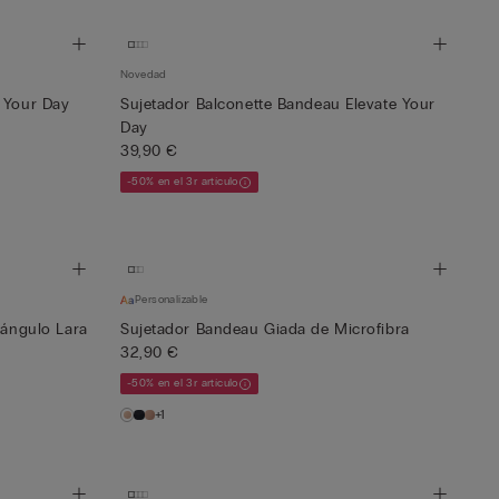
Novedad
 Your Day
Sujetador Balconette Bandeau Elevate Your
Day
39,90 €
-50% en el 3r artículo
Personalizable
iángulo Lara
Sujetador Bandeau Giada de Microfibra
32,90 €
-50% en el 3r artículo
+1