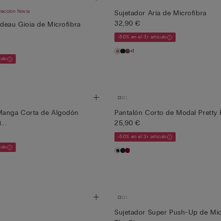
lección Novia
Sujetador Aria de Microfibra
32,90 €
deau Gioia de Microfibra
-50% en el 3r artículo
+1
culo
Manga Corta de Algodón
Pantalón Corto de Modal Pretty 
...
25,90 €
-50% en el 3r artículo
culo
Sujetador Super Push-Up de Mic