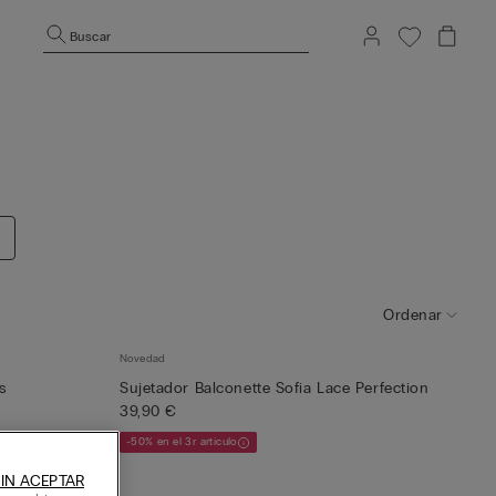
Buscar
Ordenar
Novedad
s
Sujetador Balconette Sofia Lace Perfection
39,90 €
-50% en el 3r artículo
IN ACEPTAR