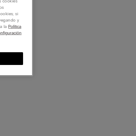
s cookies
os
ookies; si
avegando y
ta la
Política
nfiguración