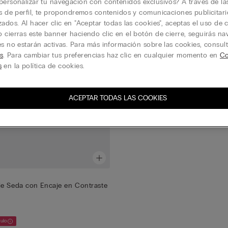
personalizar tu navegación con contenidos exclusivos? A través de la
is de perfil, te propondremos contenidos y comunicaciones publicitari
zados. Al hacer clic en "Aceptar todas las cookies", aceptas el uso de c
 cierras este banner haciendo clic en el botón de cierre, seguirás n
es no estarán activas. Para más información sobre las cookies, consul
s
. Para cambiar tus preferencias haz clic en cualquier momento en
Co
s
en la política de cookies.
ACEPTAR TODAS LAS COOKIES
e Seda con Encaje en Contraste
culo