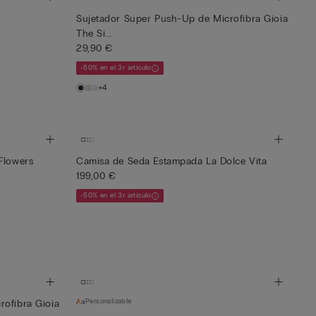
Sujetador Super Push-Up de Microfibra Gioia
The Si...
29,90 €
-50% en el 3r artículo
+4
Flowers
Camisa de Seda Estampada La Dolce Vita
199,00 €
-50% en el 3r artículo
Personalizable
rofibra Gioia