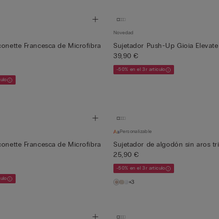
Novedad
conette Francesca de Microfibra
Sujetador Push-Up Gioia Elevate
39,90 €
-50% en el 3r artículo
culo
Personalizable
conette Francesca de Microfibra
Sujetador de algodón sin aros tr
25,90 €
-50% en el 3r artículo
culo
+3