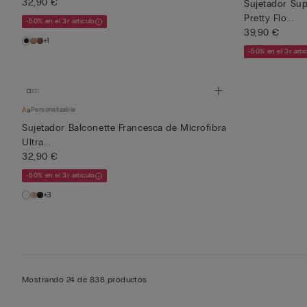
32,90 €
Sujetador Su
Pretty Flo...
-50% en el 3r artículo
39,90 €
+1
-50% en el 3r artí
Personalizable
Sujetador Balconette Francesca de Microfibra
Ultra...
32,90 €
-50% en el 3r artículo
+3
Mostrando 24 de 838 productos