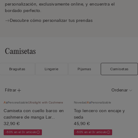
personalización, exclusivamente online, y encuentra el
bordado perfecto.
Descubre cómo personalizar tus prendas
Camisetas
Braguitas
Lingerie
Pijamas
Camisetas
Filtrar
Ordenar
Personalizable
Ultralight with Cashmere
Novedad
Personalizable
Camiseta con cuello barco en
Top lencero con encaje y
cashmere de manga Lar...
seda
32,90 €
45,90 €
-50% en el 3r artículo
-50% en el 3r artículo