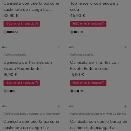
Camiseta con cuello barco en
Top lencero con encaje y
cashmere de manga Lar...
seda
33,90 €
45,90 €
-50% en el 3r artículo
-50% en el 3r artículo
+23
+9
Personalizable
Personalizable
Camiseta de Tirantes con
Camiseta de Tirantes con
Escote Redondo de
Escote Redondo de
Algodón...
15,90 €
Algodón...
15,90 €
-50% en el 3r artículo
-50% en el 3r artículo
+9
+9
Personalizable
Ultralight with Cashmere
Personalizable
Ultralight with Cashmere
Camiseta con cuello barco en
Camiseta con cuello barco en
cashmere de manga Lar...
cashmere de manga Lar...