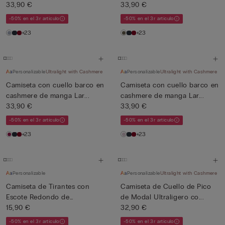
33,90 €
33,90 €
-50% en el 3r artículo
-50% en el 3r artículo
+23
+23
Personalizable
Ultralight with Cashmere
Personalizable
Ultralight with Cashmere
Camiseta con cuello barco en
Camiseta con cuello barco en
cashmere de manga Lar...
cashmere de manga Lar...
33,90 €
33,90 €
-50% en el 3r artículo
-50% en el 3r artículo
+23
+23
Personalizable
Personalizable
Ultralight with Cashmere
Camiseta de Tirantes con
Camiseta de Cuello de Pico
Escote Redondo de
de Modal Ultraligero co...
Algodón...
15,90 €
32,90 €
-50% en el 3r artículo
-50% en el 3r artículo