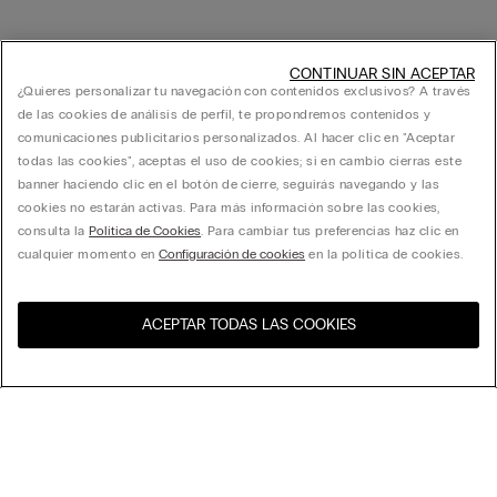
CONTINUAR SIN ACEPTAR
¿Quieres personalizar tu navegación con contenidos exclusivos? A través
de las cookies de análisis de perfil, te propondremos contenidos y
comunicaciones publicitarios personalizados. Al hacer clic en "Aceptar
todas las cookies", aceptas el uso de cookies; si en cambio cierras este
banner haciendo clic en el botón de cierre, seguirás navegando y las
cookies no estarán activas. Para más información sobre las cookies,
consulta la
Política de Cookies
. Para cambiar tus preferencias haz clic en
cualquier momento en
Configuración de cookies
en la política de cookies.
ACEPTAR TODAS LAS COOKIES
Visita la tienda online de tu
United States
país
Ordenar
Top Ventas
Precio decreciente