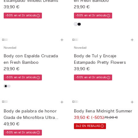
Estampado Wildest Dreams
en Fresh Bamboo
39,90 €
29,90 €
-50% en el 3r artículo
-50% en el 3r artículo
Novedad
Novedad
Body con Espalda Cruzada
Body de Tul y Encaje
en Fresh Bamboo
Estampado Pretty Flowers
29,90 €
39,90 €
-50% en el 3r artículo
-50% en el 3r artículo
Body de palabra de honor
Body Ilena Midnight Summer
Giada de Microfibra Ultra...
39,50 €
(-50%)
79,00 €
49,90 €
3x2 EN REBAJAS
-50% en el 3r artículo