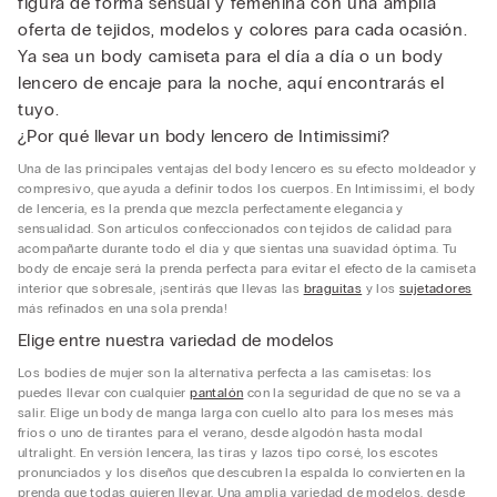
figura de forma sensual y femenina con una amplia
oferta de tejidos, modelos y colores para cada ocasión.
Ya sea un body camiseta para el día a día o un body
lencero de encaje para la noche, aquí encontrarás el
tuyo.
¿Por qué llevar un body lencero de Intimissimi?
Una de las principales ventajas del body lencero es su efecto moldeador y
compresivo, que ayuda a definir todos los cuerpos. En Intimissimi, el body
de lencería, es la prenda que mezcla perfectamente elegancia y
sensualidad. Son artículos confeccionados con tejidos de calidad para
acompañarte durante todo el día y que sientas una suavidad óptima. Tu
body de encaje será la prenda perfecta para evitar el efecto de la camiseta
interior que sobresale, ¡sentirás que llevas las
braguitas
y los
sujetadores
más refinados en una sola prenda!
Elige entre nuestra variedad de modelos
Los bodies de mujer son la alternativa perfecta a las camisetas: los
puedes llevar con cualquier
pantalón
con la seguridad de que no se va a
salir. Elige un body de manga larga con cuello alto para los meses más
fríos o uno de tirantes para el verano, desde algodón hasta modal
ultralight. En versión lencera, las tiras y lazos tipo corsé, los escotes
pronunciados y los diseños que descubren la espalda lo convierten en la
prenda que todas quieren llevar. Una amplia variedad de modelos, desde