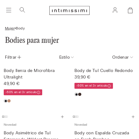
Mujer
Body
Bodies para mujer
Filtrar
Estilo
Ordenar
Body Ilenia de Microfibra
Body de Tul Cuello Redondo
Ultralight
39,90 €
49,90 €
-50% en el 3r artículo
-50% en el 3r artículo
Novedad
Novedad
Body Asimétrico de Tul
Body con Espalda Cruzada