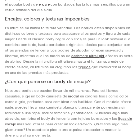
el popular body de
encaje
con bordados hasta los más sencillos para un
estilo refinado del día a día.
Encajes, colores y texturas impecables
En Intimissimi nunca te faltará variedad. Los bodies están disponibles en
distintos colores y texturas para adaptarse a los gustos y figura de cada
mujer. Desde el clásico body negro con encajes para un look sensual que
combina con todo, hasta bordados originales ideales para conjuntar con
otras prendas de lencería. Los bodies de algodón ofrecen suavidad y
libertad, mientras que los modelos de
cashmere ultralight
añaden un extra
de abrigo. Desde la microfibra ultraligera hasta el tul transparente de
efecto calado, en Intimissimi elegimos los
tejidos
que convierten al body
en una de las prendas más preciadas.
¿Con qué ponerse un body de encaje?
Nuestros bodies se pueden llevar de mil maneras. Para estilismos
casuales, elige un body camiseta de
modal
en colores lisos como color
carne o gris, perfectos para combinar con facilidad. Con el modelo efecto
nude, puedes llevar una camiseta blanca o transparente por encima sin
renunciar a una ropa interior femenina y sofisticada. Si buscas algo más
atrevido, combina el body de lencería con tejidos bordados y las
ligas de
encaje
más seductoras para crear un look atrevido. ¿Prefieres algo más
glamuroso? Un escote de pico o una espalda descubierta marcan la
diferencia al salir de fiesta.