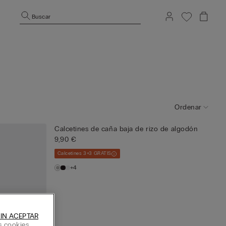
Buscar
Ordenar
Calcetines de caña baja de rizo de algodón
9,90 €
Calcetines 3+3 GRATIS
+4
IN ACEPTAR
s cookies