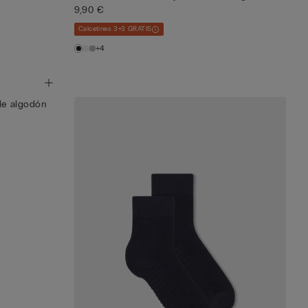
9,90 €
Calcetines 3+3 GRATIS
+4
 de algodón