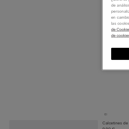
de anális
personali
en cambio
las cooki
de Cookie
de cookie
Calcetines de