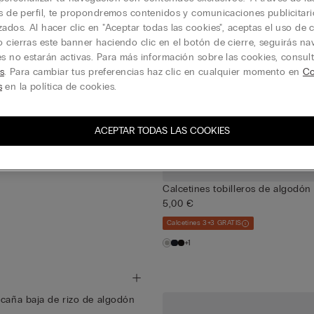
is de perfil, te propondremos contenidos y comunicaciones publicitari
zados. Al hacer clic en "Aceptar todas las cookies", aceptas el uso de c
 cierras este banner haciendo clic en el botón de cierre, seguirás n
es no estarán activas. Para más información sobre las cookies, consul
s
. Para cambiar tus preferencias haz clic en cualquier momento en
Co
s
en la política de cookies.
ACEPTAR TODAS LAS COOKIES
Calcetines tobilleros de algodón
5,00 €
Calcetines 3+3 GRATIS
+1
 caña baja de rizo de algodón