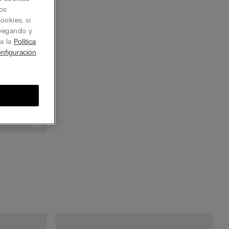
os
ookies; si
avegando y
ta la
Política
nfiguración