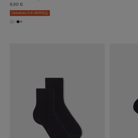
9,90 €
Calcetines 3+3 GRATIS
+1