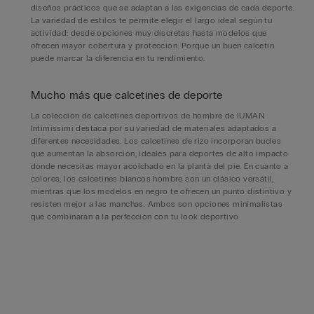
diseños prácticos que se adaptan a las exigencias de cada deporte.
La variedad de estilos te permite elegir el largo ideal según tu
actividad: desde opciones muy discretas hasta modelos que
ofrecen mayor cobertura y protección. Porque un buen calcetín
puede marcar la diferencia en tu rendimiento.
Mucho más que calcetines de deporte
La colección de calcetines deportivos de hombre de IUMAN
Intimissimi destaca por su variedad de materiales adaptados a
diferentes necesidades. Los calcetines de rizo incorporan bucles
que aumentan la absorción, ideales para deportes de alto impacto
donde necesitas mayor acolchado en la planta del pie. En cuanto a
colores, los calcetines blancos hombre son un clásico versátil,
mientras que los modelos en negro te ofrecen un punto distintivo y
resisten mejor a las manchas. Ambos son opciones minimalistas
que combinarán a la perfección con tu look deportivo.