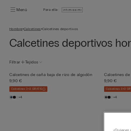
Menú
Para ella:
Hombre
Calcetines
Calcetines deportivos
Calcetines deportivos h
Filtrar
Tejidos
Calcetines de caña baja de rizo de algodón
Calcetines de
9,90 €
9,90 €
Calcetines 3+3 GRATIS
Calcetines 3+3 G
+4
+4
¿Quieres 