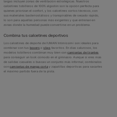
largas incluyen zonas de ventilación estratégicas. Nuestros
calcetines tobilleros de 100% algodón son la opción perfecta para
quienes priorizan el confort, y los calcetines cortos técnicos, con
sus materiales bacteriostáticos y transpirables de secado rápido,
lo son para aquellas personas más exigentes y que entrenan en
zonas donde la humedad puede convertirse en un problema.
Combina tus calcetines deportivos
Los calcetines de deporte de IUMAN Intimissimi son ideales para
combinar con tus
boxers
o
slips
favoritos. En días calurosos, los
modelos tobilleros combinan muy bien con
camisetas de tirantes
para conseguir un look cómodo en el gimnasio. Aunque si eres más
de salidas casuales o buscas un conjunto más informal, combínalos
con
camisetas de manga corta
y zapatillas deportivas para sacarles
el máximo partido fuera de la pista.