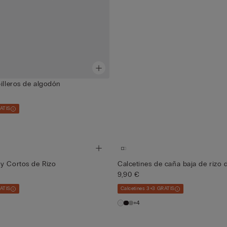
billeros de algodón
RATIS
y Cortos de Rizo
Calcetines de caña baja de rizo
9,90 €
RATIS
Calcetines 3+3 GRATIS
+4