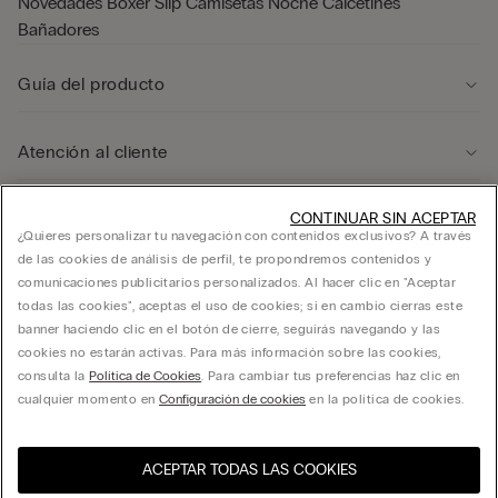
Novedades
Boxer
Slip
Camisetas
Noche
Calcetines
Bañadores
Guía del producto
Atención al cliente
CONTINUAR SIN ACEPTAR
Área legal
¿Quieres personalizar tu navegación con contenidos exclusivos? A través
de las cookies de análisis de perfil, te propondremos contenidos y
comunicaciones publicitarios personalizados. Al hacer clic en "Aceptar
Empresa
todas las cookies", aceptas el uso de cookies; si en cambio cierras este
banner haciendo clic en el botón de cierre, seguirás navegando y las
cookies no estarán activas. Para más información sobre las cookies,
consulta la
Política de Cookies
. Para cambiar tus preferencias haz clic en
FRANCHISING CALZEDONIA ESPAÑA, S.A. calle Ciencias 71-87, Polígono Pedrosa,
cualquier momento en
Configuración de cookies
en la política de cookies.
L’Hospitalet de Llobregat, Barcelona - 08908 - C.I.F. A60181294
ACEPTAR TODAS LAS COOKIES
Visita la tienda online de tu
United States