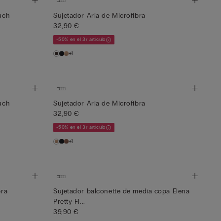
ouch
Sujetador Aria de Microfibra
32,90 €
-50% en el 3r artículo
+1
ouch
Sujetador Aria de Microfibra
32,90 €
-50% en el 3r artículo
+1
bra
Sujetador balconette de media copa Elena
Pretty Fl...
39,90 €