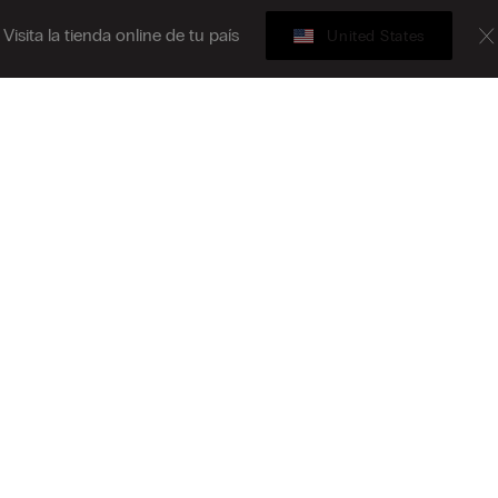
Visita la tienda online de tu país
United States
Tarjeta Regalo
bete al boletín informativo
B