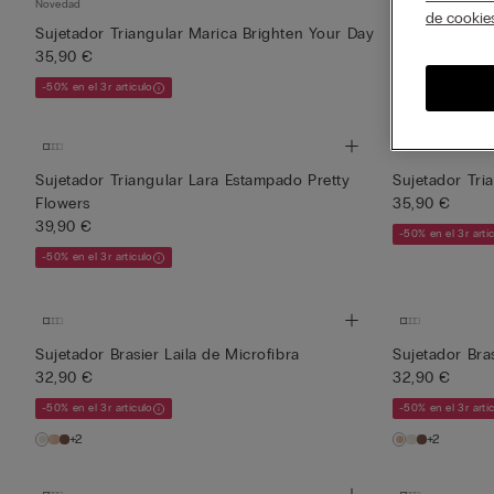
Novedad
Novedad
de cookie
Sujetador Triangular Marica Brighten Your Day
Sujetador Tri
35,90 €
35,90 €
-50% en el 3r artículo
-50% en el 3r artí
Sujetador Triangular Lara Estampado Pretty
Sujetador Tr
Flowers
35,90 €
39,90 €
-50% en el 3r artí
-50% en el 3r artículo
Sujetador Brasier Laila de Microfibra
Sujetador Bras
32,90 €
32,90 €
-50% en el 3r artículo
-50% en el 3r artí
+2
+2