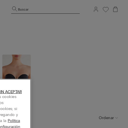
Buscar
IN ACEPTAR
s cookies
Bandeau /
os
Sin tirante
ookies; si
s
avegando y
Ordenar
ta la
Política
nfiguración