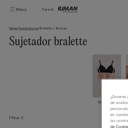
Menú
Para él:
Mujer
Sujetadores
Bralette / Brasier
Sujetador bralette
¿Quieres 
Ver todos
de anális
personali
en cambio
Filtrar
las cooki
de Cookie