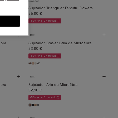
Novedad
dest Dreams
Sujetador Triangular Fanciful Flowers
35,90 €
-50% en el 3r artículo
ibra
Sujetador Brasier Laila de Microfibra
32,90 €
-50% en el 3r artículo
+2
ibra
Sujetador Aria de Microfibra
32,90 €
-50% en el 3r artículo
+1