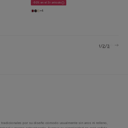
-50% en el 3r artículo
+4
/
/
1
2
3
s
tradicionales por su diseño cómodo usualmente sin aros ni relleno,