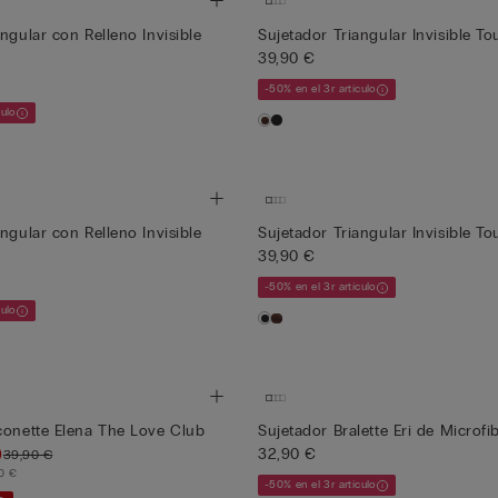
ngular con Relleno Invisible
Sujetador Triangular Invisible T
39,90 €
-50% en el 3r artículo
culo
ngular con Relleno Invisible
Sujetador Triangular Invisible T
39,90 €
-50% en el 3r artículo
culo
conette Elena The Love Club
Sujetador Bralette Eri de Microfi
)
32,90 €
39,90 €
90 €
-50% en el 3r artículo