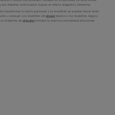
 natural y menos estructurado. Aunque su simplicidad no está reñida
p
con detalles sofisticados logran un efecto elegante y femenino.
e transformar tu estilo personal. Los bralettes se pueden llevar tanto
vido y sensual. Los bralettes de
encaje
blanco o los bralettes negros
 los bralettes de
algodón
brindan la máxima comodidad allá donde
des llevarlos como una pieza visible, en lugar de un sujetador
te bajo. Un bralette puede hacer que tu conjunto se vea más elegante
urna, un bralette de encaje puede convertirse en el centro de atención
.
das de diario. Prueba usar un top sujetador bajo tu
camisa
favorita,
, asome sutilmente. Si prefieres algo más casual o incluso para llevar
omodidad necesaria, no dudes en incorporar un bralette como este en
 que desea proyectar. Si prefieres un look sofisticado y elegante, opta
sitas algo más cómodo para el día a día, un bralette de algodón suave
nos días especiales como tu
lencería de boda
, mientras que los