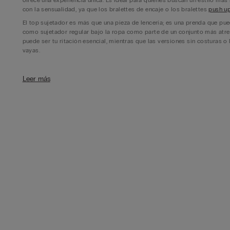
ofrece una experiencia única. Es ideal para quienes buscan un estilo más
con la sensualidad, ya que los bralettes de encaje o los bralettes
push u
El top sujetador es más que una pieza de lencería; es una prenda que pued
como sujetador regular bajo la ropa como parte de un conjunto más atre
puede ser tu ritación esencial, mientras que las versiones sin costuras o
vayas.
Ideas de combinación con tu bralette
Leer más
Los modelos como el bralette sin aros son increíblemente versátiles. Pue
convencional, luciéndolo bajo una chaqueta abierta o con blusas de esco
y sofisticado. Para ocasiones especiales, como una cita o una salida noct
de tu outfit combinado con un
body de vestir
y pantalones de cintura alta
Los bralettes también pueden ser perfectamente combinados con tus pren
dejando que el diseño de este, con sus encajes y detalles en los tirantes
bajo tu
pijama
, un bralette de algodón te proporcionará la suavidad y c
tu rutina.
Elige el sujetador bralette perfecto en cada ocasión
Para cada mujer, el bralette debe adaptarse a sus necesidades y al estilo
por un bralette de encaje con detalles florales o transparencias. Si nece
será la mejor opción. Los bralettes de encaje blanco son ideales para u
modelos
sin aros
brindan soporte necesario para seguir con tu día.