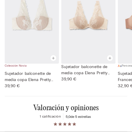
Colección Novia
Persona
Sujetador balconette de
media copa Elena Pretty
Sujetador balconette de
Sujetad
Fl...
39,90 €
media copa Elena Pretty
France
Fl...
39,90 €
Ultra...
32,90 
Valoración y opiniones
1 calificación
5,0
de 5 estrellas