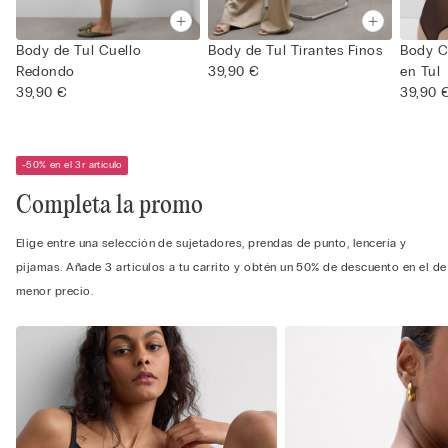
Body de Tul Cuello
Body de Tul Tirantes Finos
Body C
Redondo
39,90 €
en Tul
39,90 €
39,90 
-50% en el 3r artículo
Completa la promo
Elige entre una selección de sujetadores, prendas de punto, lencería y
pijamas. Añade 3 artículos a tu carrito y obtén un 50% de descuento en el de
menor precio.