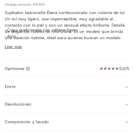
Código artículo: RID100
Sujetador balconette Elena confeccionado con volante de tul.
Un tul muy ligero, casi imperceptible, muy agradable al
contacto con la piel y con un sensual efecto brillante. Detalle
• Copa preformada con relleno ligero
de elegantes ribetes de microfibra. Es un modelo que brinda
• Aros
una sujeción óptima, ideal para quienes buscan un modelo
• Contorno del pecho de tul
cómodo y femenino.
Leer más
• Tirantes ajustables en la parte trasera
• Efecto natural
• A partir de la copa de talla 4, el modelo tiene una copa y una
estructura diferentes, para brindar mayor confort y sujeción.
Opiniones
(
1
)
5,0/5
Envío
Devoluciones
Composición y lavado