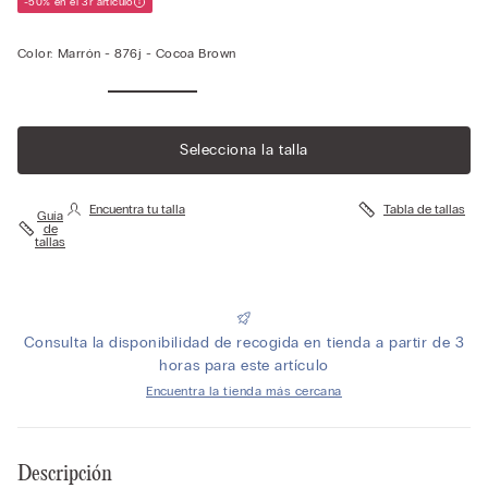
-50% en el 3r artículo
Color:
Marrón -
876j - Cocoa Brown
Selecciona la talla
Encuentra tu talla
Tabla de tallas
Guía
de
tallas
Consulta la disponibilidad de recogida en tienda a partir de 3
horas para este artículo
Encuentra la tienda más cercana
Descripción