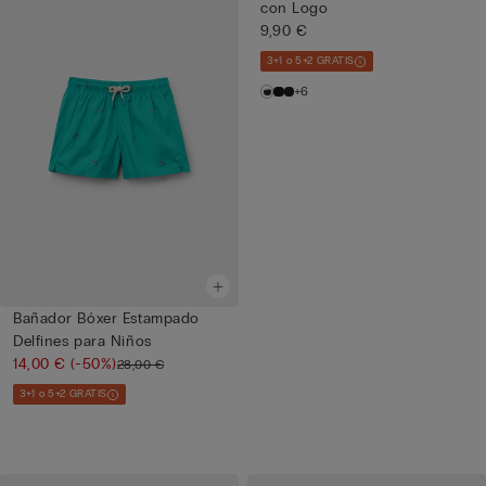
con Logo
9,90 €
3+1 o 5+2 GRATIS
+6
Bañador Bóxer Estampado
Delfines para Niños
14,00 €
(-50%)
28,00 €
3+1 o 5+2 GRATIS