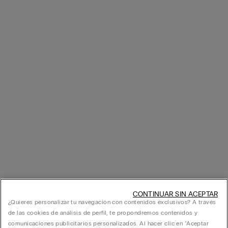
CONTINUAR SIN ACEPTAR
¿Quieres personalizar tu navegación con contenidos exclusivos? A través
de las cookies de análisis de perfil, te propondremos contenidos y
comunicaciones publicitarios personalizados. Al hacer clic en "Aceptar