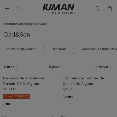
Hombre
Colección
Dad&Son
Dad&Son
Colección de verano
Dad&Son
Colección de ropa casu
Filtrar
Tejidos
Ordenar
Camiseta de Tirantes de
Camiseta de Tirantes de
Canalé 100 % Algodón
Canalé de Algodón
Super...
14,90 €
Superior...
7,90 €
3+1 o 5+2 GRATIS
+1
+1