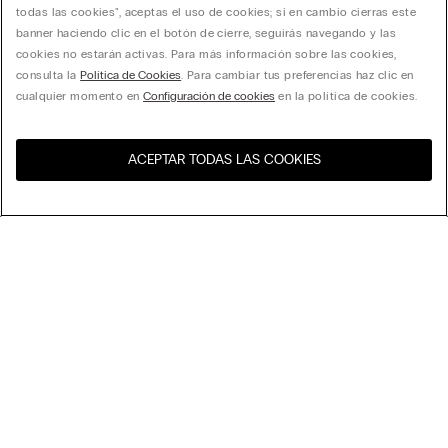
todas las cookies", aceptas el uso de cookies; si en cambio cierras este
banner haciendo clic en el botón de cierre, seguirás navegando y las
cookies no estarán activas. Para más información sobre las cookies,
consulta la
Política de Cookies
. Para cambiar tus preferencias haz clic en
cualquier momento en
Configuración de cookies
en la política de cookies.
ACEPTAR TODAS LAS COOKIES
Visita la tienda online de tu
United States
país
Ordenar
Top Ventas
Precio decreciente
My Intimissimi
Precio ascedente
Novedades
Tarjeta Regalo