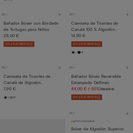
Bañador Bóxer con Bordado
Camiseta de Tirantes de
de Tortugas para Niños
Canalé 100 % Algodón
28,00 €
Super...
14,90 €
3+1 o 5+2 GRATIS
3+1 o 5+2 GRATIS
+1
Camiseta de Tirantes de
Bañador Bóxer Reversible
Canalé de Algodón
Estampado Delfines
Superior...
7,90 €
44,00 €
(-50%)
88,00 €
+1
3+1 o 5+2 GRATIS
Personalizable
Bóxer de Algodón Superior