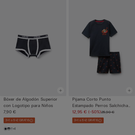
Bóxer de Algodón Superior
Pijama Corto Punto
con Logotipo para Niños
Estampado Perros Salchicha
7,90 €
para...
12,95 €
(-50%)
25,90 €
3+1 o 5+2 GRATIS
3+1 o 5+2 GRATIS
+1