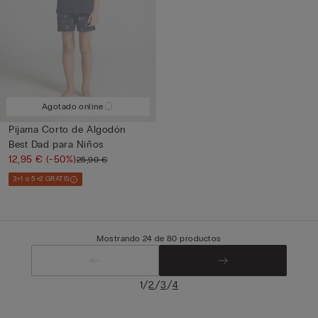
Agotado online
Pijama Corto de Algodón
Best Dad para Niños
12,95 €
(-50%)
25,90 €
3+1 o 5+2 GRATIS
Mostrando 24 de 80 productos
/
/
/
1
2
3
4