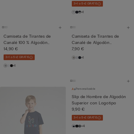
3+1 o 5+2 GRATIS
+1
Camiseta de Tirantes de
Camiseta de Tirantes de
Canalé 100 % Algodón
Canalé de Algodón
Super...
14,90 €
Superior...
7,90 €
3+1 o 5+2 GRATIS
+1
+1
Personalizable
Slip de Hombre de Algodón
Superior con Logotipo
9,90 €
3+1 o 5+2 GRATIS
+4