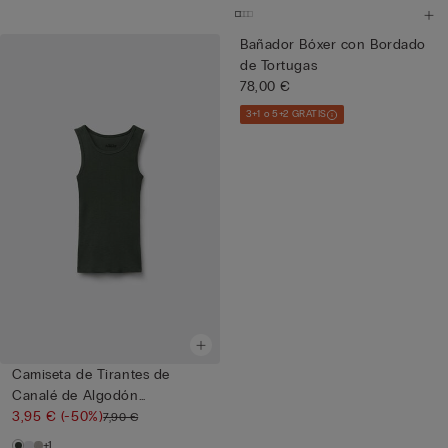
Bañador Bóxer con Bordado
de Tortugas
78,00 €
3+1 o 5+2 GRATIS
Camiseta de Tirantes de
Canalé de Algodón
Superior...
3,95 €
(-50%)
7,90 €
+1