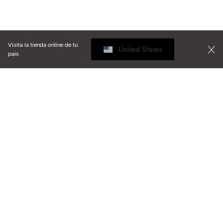
Visita la tienda online de tu
United States
país
Ordenar
Top Ventas
Precio decreciente
My Intimissimi
Precio ascedente
Novedades
Tarjeta Regalo
Sostenibilidad