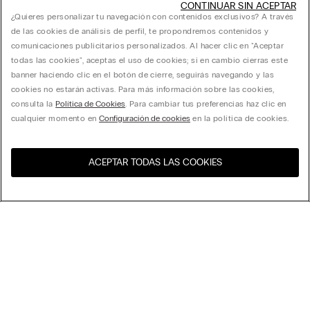
CONTINUAR SIN ACEPTAR
¿Quieres personalizar tu navegación con contenidos exclusivos? A través
de las cookies de análisis de perfil, te propondremos contenidos y
comunicaciones publicitarios personalizados. Al hacer clic en "Aceptar
todas las cookies", aceptas el uso de cookies; si en cambio cierras este
banner haciendo clic en el botón de cierre, seguirás navegando y las
cookies no estarán activas. Para más información sobre las cookies,
consulta la
Política de Cookies
. Para cambiar tus preferencias haz clic en
cualquier momento en
Configuración de cookies
en la política de cookies.
ACEPTAR TODAS LAS COOKIES
Visita la tienda online de tu
United States
país
Ordenar
Top Ventas
Precio decreciente
My Intimissimi
Precio ascedente
Novedades