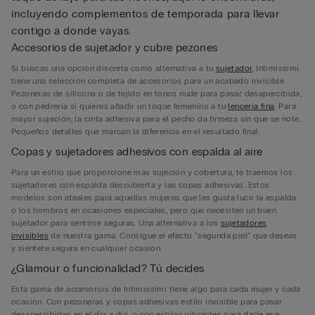
incluyendo complementos de temporada para llevar
contigo a donde vayas.
Accesorios de sujetador y cubre pezones
Si buscas una opción discreta como alternativa a tu
sujetador
, Intimissimi
tiene una selección completa de accesorios para un acabado invisible.
Pezoneras de silicona o de tejido en tonos nude para pasar desapercibida,
o con pedrería si quieres añadir un toque femenino a tu
lencería fina
. Para
mayor sujeción, la cinta adhesiva para el pecho da firmeza sin que se note.
Pequeños detalles que marcan la diferencia en el resultado final.
Copas y sujetadores adhesivos con espalda al aire
Para un estilo que proporcione más sujeción y cobertura, te traemos los
sujetadores con espalda descubierta y las copas adhesivas. Estos
modelos son ideales para aquellas mujeres que les gusta lucir la espalda
o los hombros en ocasiones especiales, pero que necesiten un buen
sujetador para sentirse seguras. Una alternativa a los
sujetadores
invisibles
de nuestra gama. Consigue el efecto "segunda piel" que deseas
y siéntete segura en cualquier ocasión.
¿Glamour o funcionalidad? Tú decides
Esta gama de accesorios de Intimissimi tiene algo para cada mujer y cada
ocasión. Con pezoneras y copas adhesivas estilo invisible para pasar
desapercibidas en el día a día, o con estilos vibrantes para darle ese