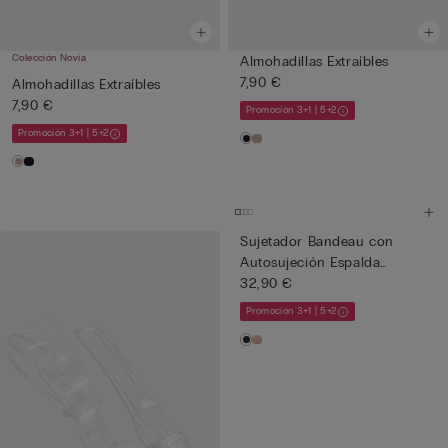
Colección Novia
Almohadillas Extraíbles
7,90 €
Almohadillas Extraíbles
7,90 €
Promoción 3+1 | 5+2
Promoción 3+1 | 5+2
Sujetador Bandeau con
Autosujeción Espalda
Transpa...
32,90 €
Promoción 3+1 | 5+2