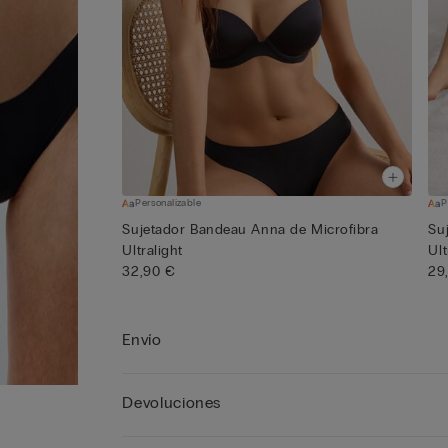
Personalizable
P
Sujetador Bandeau Anna de Microfibra
Su
Ultralight
Ult
32,90 €
29
Envío
Devoluciones