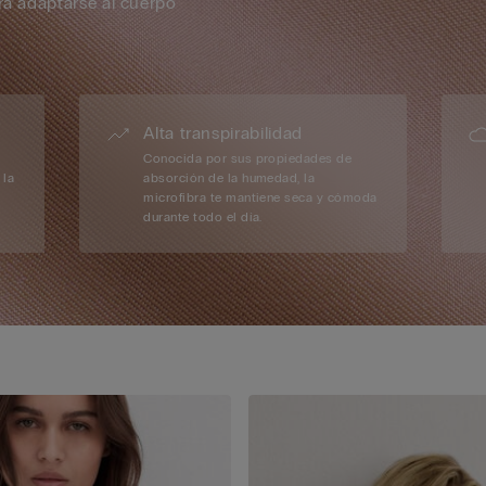
ra adaptarse al cuerpo
Alta transpirabilidad
Conocida por sus propiedades de
 la
absorción de la humedad, la
microfibra te mantiene seca y cómoda
durante todo el día.