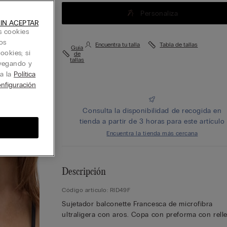
Personaliza
IN ACEPTAR
s cookies
os
Encuentra tu talla
Tabla de tallas
Guía
ookies; si
de
tallas
avegando y
ta la
Política
nfiguración
Consulta la disponibilidad de recogida en
tienda a partir de 3 horas para este artículo
Encuentra la tienda más cercana
Descripción
Código artículo: RID49F
Sujetador balconette Francesca de microfibra
ultraligera con aros. Copa con preforma con rell
superligero transpirable, que aporta una óptima