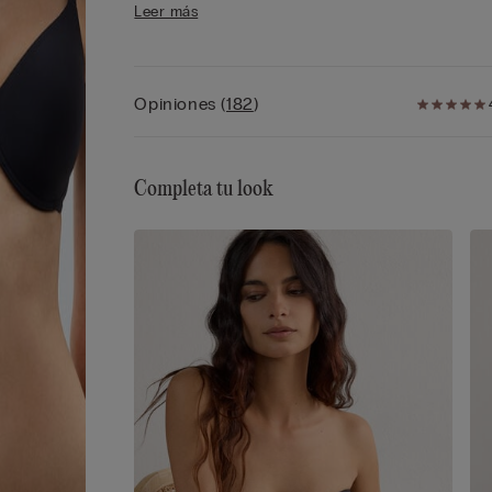
Leer más
sujeción sin aumentar el volumen del pecho.
Contorno del pecho en tejido doble de tul para 
mejor adherencia. Los tirantes varían en altura p
ofrecer una mejor sujeción y la parte trasera sub
Opiniones
(
182
)
las tallas 4 y 5 para conferir el mejor ajuste.
La microfibra Intimissimi es sencillamente única
gracias a las numerosas peculiaridades que la
Completa tu look
caracterizan: tiene un tacto muy suave y ultrafino
envolvente y sedosa, casi impalpable, para conse
un efecto de «segunda piel», resulta imperceptibl
una vez puesta… En definitiva, es la aliada perfect
la mujer, para cada día y cualquier ocasión.