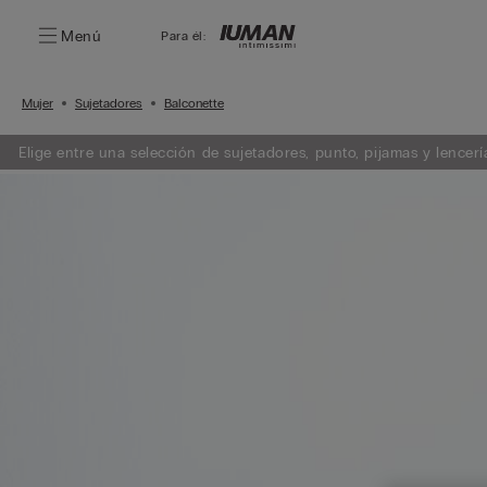
Menú
Para él:
Mujer
Sujetadores
Balconette
Elige entre una selección de sujetadores, punto, pijamas y lencería. Añade 3 artículos a tu carrito y obtén un 50% de descuento en e
menor importe.