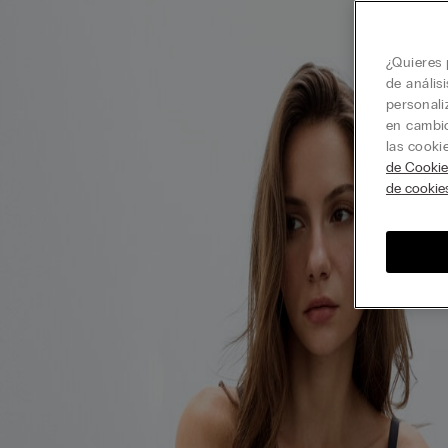
¿Quieres 
de anális
personali
en cambio
las cooki
de Cookie
de cookie