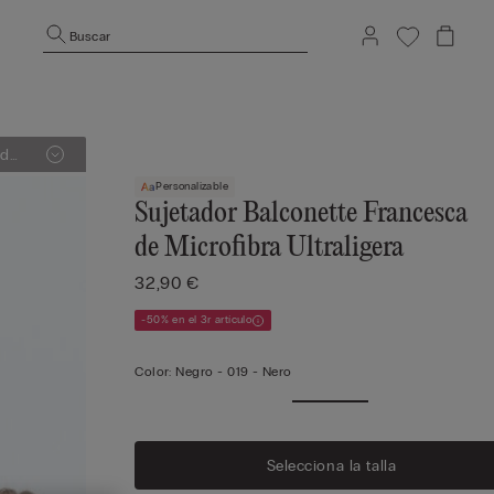
Buscar
Personalizable
Sujetador Balconette Francesca
de Microfibra Ultraligera
32,90 €
-50% en el 3r artículo
Color:
Negro -
019 - Nero
Selecciona la talla