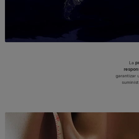
La
p
respon
garantizar
suminis