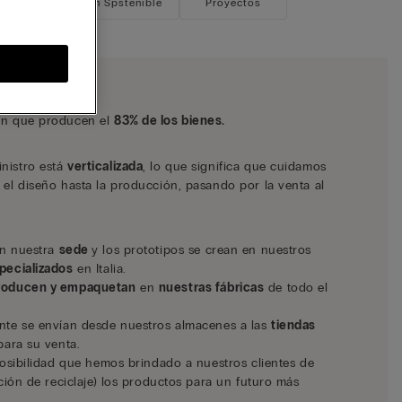
g
Colección Spstenible
Proyectos
ón que producen el
83% de los bienes.
nistro está
verticalizada
, lo que significa que cuidamos
 el diseño hasta la producción, pasando por la venta al
en nuestra
sede
y los prototipos se crean en nuestros
specializados
en Italia.
oducen y empaquetan
en
nuestras fábricas
de todo el
ente se envían desde nuestros almacenes a las
tiendas
para su venta.
 posibilidad que hemos brindado a nuestros clientes de
cción de reciclaje) los productos para un futuro más