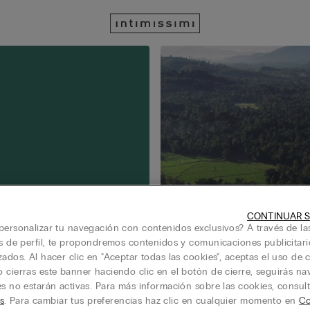
CONTINUAR S
personalizar tu navegación con contenidos exclusivos? A través de la
is de perfil, te propondremos contenidos y comunicaciones publicitari
zados. Al hacer clic en "Aceptar todas las cookies", aceptas el uso de c
 cierras este banner haciendo clic en el botón de cierre, seguirás n
es no estarán activas. Para más información sobre las cookies, consul
s
. Para cambiar tus preferencias haz clic en cualquier momento en
Co