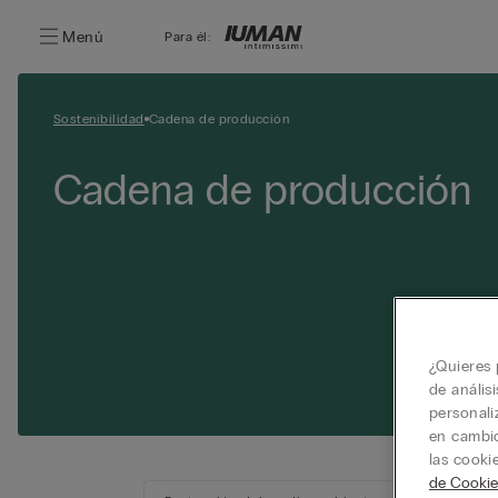
Menú
Para él:
Sostenibilidad
Cadena de producción
Cadena de producción
¿Quieres 
de anális
personali
en cambio
las cooki
de Cookie