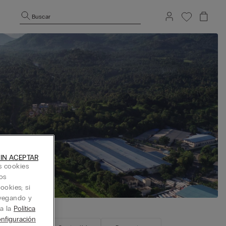
Buscar
IN ACEPTAR
s cookies
os
ookies; si
avegando y
ta la
Política
nfiguración