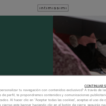
CONTINUAR S
personalizar tu navegación con contenidos exclusivos? A través de la
is de perfil, te propondremos contenidos y comunicaciones publicitari
zados. Al hacer clic en "Aceptar todas las cookies", aceptas el uso de c
 cierras este banner haciendo clic en el botón de cierre, seguirás n