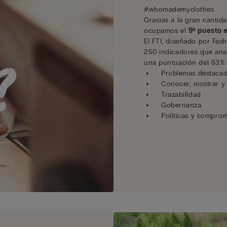
#whomademyclothes
Gracias a la gran canti
ocupamos el
9º puesto e
El FTI, diseñado por Fas
250 indicadores que ana
una puntuación del 63% e
Problemas destaca
Conocer, mostrar y 
Trazabilidad
Gobernanza
Políticas y compro