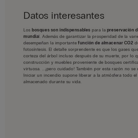
Datos interesantes
Los
bosques son indispensables
para la
preservación de
mundia
l. Además de garantizar la prosperidad de la vari
desempeñan la importante
función de almacenar CO2
du
fotosíntesis. El detalle sorprendente es que los gases q
corteza del árbol incluso después de su muerte, por lo q
construcción y muebles proveniente de bosques certific
virtuosa. ...¡pero cuidado! También por esta razón no s
Iniciar un incendio supone liberar a la atmósfera todo e
almacenado durante su vida.