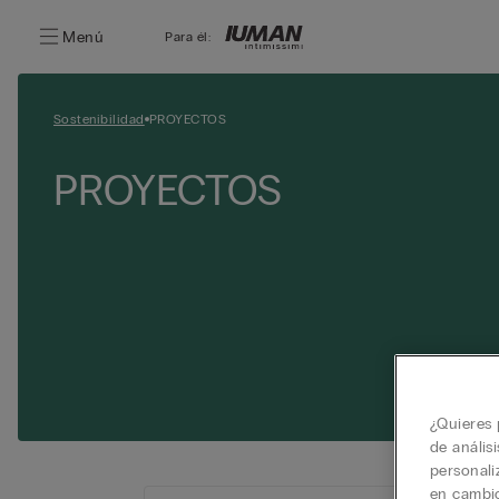
Menú
Para él:
Sostenibilidad
PROYECTOS
PROYECTOS
¿Quieres 
de anális
personali
en cambio