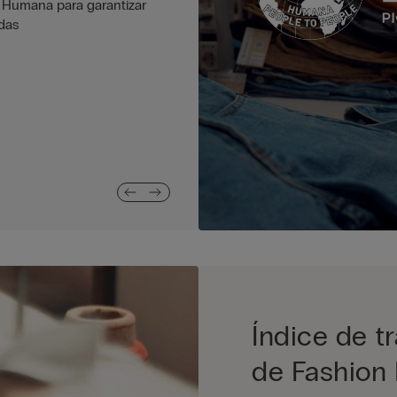
árboles con el fin de compensar
on Humana para garantizar
CO2. A los 545 mil árboles plan
das
plantas en las praderas urugu
Índice de t
de Fashion