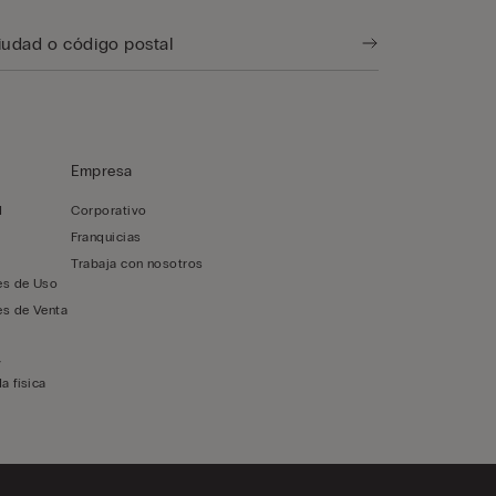
Empresa
d
Corporativo
Franquicias
Trabaja con nosotros
es de Uso
es de Venta
y
a física