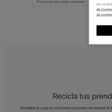
Protección del medio ambiente
Personas
las cooki
de Cookie
de cookie
Intimissim
Recicla tus pren
n 7
iones
Reutilizar la ropa es una forma concreta de reducir el 
onde