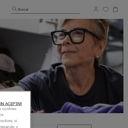
Buscar
IN ACEPTAR
s cookies
os
ookies; si
avegando y