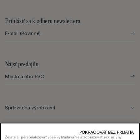
Prihlásiť sa k odberu newslettera
Nájsť predajňu
Sprievodca výrobkami
Starostlivosť o zákazníka
POKRAČOVAŤ BEZ PRIJATIA
Želáte si personalizovať vaše vyhľadávanie a zobrazovať exkluzívny