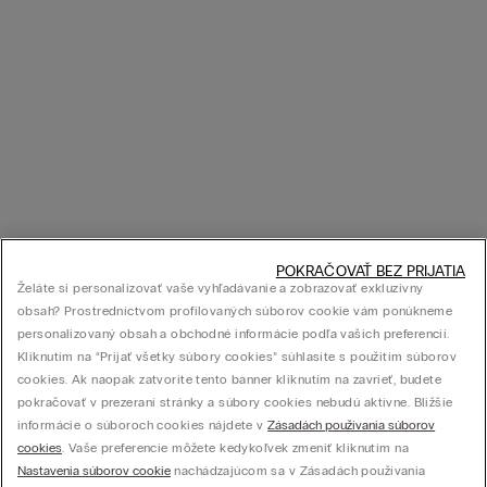
POKRAČOVAŤ BEZ PRIJATIA
Želáte si personalizovať vaše vyhľadávanie a zobrazovať exkluzívny
obsah? Prostredníctvom profilovaných súborov cookie vám ponúkneme
personalizovaný obsah a obchodné informácie podľa vašich preferencií.
Kliknutím na “Prijať všetky súbory cookies” súhlasíte s použitím súborov
cookies. Ak naopak zatvoríte tento banner kliknutím na zavrieť, budete
pokračovať v prezeraní stránky a súbory cookies nebudú aktívne. Bližšie
informácie o súboroch cookies nájdete v
Zásadách používania súborov
cookies
. Vaše preferencie môžete kedykoľvek zmeniť kliknutím na
Nastavenia súborov cookie
nachádzajúcom sa v Zásadách používania