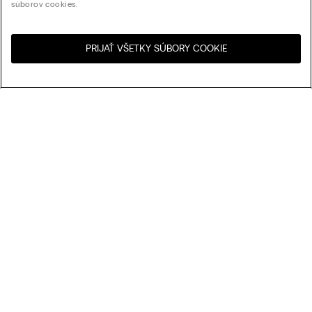
súborov cookies.
PRIJAŤ VŠETKY SÚBORY COOKIE
Navštívte internetový
United States
obchod svojej krajiny:
My Intimissimi
Darčeková karta
Udržateľnosť