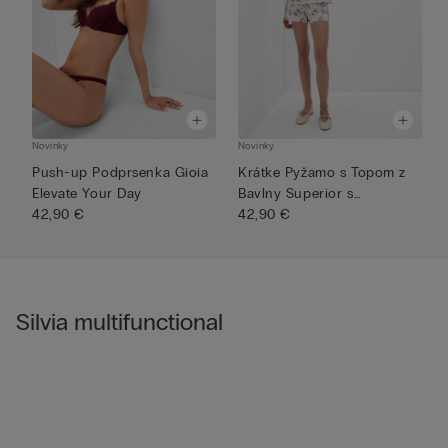
Novinky
Novinky
N
Push-up Podprsenka Gioia
Krátke Pyžamo s Topom z
T
Elevate Your Day
Bavlny Superior s
K
42,90 €
Potlačou...
42,90 €
5
Silvia multifunctional