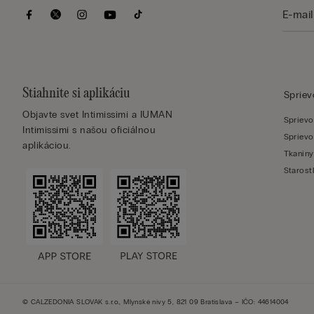
Stiahnite si aplikáciu
Sprie
Objavte svet Intimissimi a IUMAN
Sprievo
Intimissimi s našou oficiálnou
Sprievo
aplikáciou.
Tkaniny
Starost
© CALZEDONIA SLOVAK s.r.o., Mlynské nivy 5, 821 09 Bratislava – IČO: 44614004