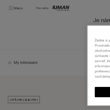
Menu
Pre neho:
Je nám
Našu ponu
Prejsť
Želáte si
Prostred
obchodné 
súhlasíte
zavrieť, 
My Intimissimi
informáci
preferenc
nachádza
Prihl