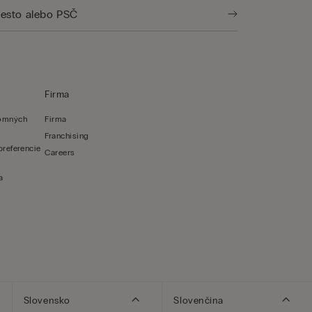
Firma
romných
Firma
Franchising
preferencie
Careers
a
Slovensko
Slovenčina