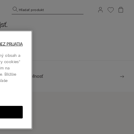
Hľadať produkt
sť.
j stránke.
EZ PRIJATIA
ný obsah a
ry cookies”
tím na
. Bližšie
Udržateľnosť
 Vaše
ájsť predajňu