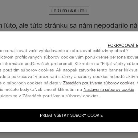
 ľúto, ale túto stránku sa nám nepodarilo náj
ku môžete stále objavovať prostredníctvom menu alebo na domovske
POKRAČOVAŤ B
 na domovskú stránku
 personalizovať vaše vyhľadávanie a zobrazovať exkluzívny obsah?
níctvom profilovaných súborov cookie vám ponúkneme personalizova
informácie podľa vašich preferencií. Kliknutím na “Prijať všetky súbo
 s použitím súborov cookies. Ak naopak zatvoríte tento banner kliknu
budete pokračovať v prezeraní stránky a súbory cookies nebudú aktívne
Darčeková karta
e o súboroch cookies nájdete v
Zásadách používania súborov cookies
.
ie môžete kedykoľvek zmeniť kliknutím na
Nastavenia súborov cookie
júcom sa v Zásadách používania súborov cookies.
PRIJAŤ VŠETKY SÚBORY COOKIE
ásiť sa k odberu newslettera
N