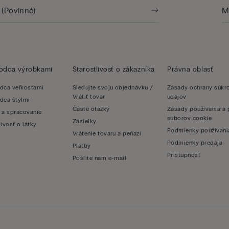
vodca výrobkami
Starostlivosť o zákazníka
Právna oblasť
dca veľkosťami
Sledujte svoju objednávku /
Zásady ochrany súk
Vrátiť tovar
údajov
dca štýlmi
Časté otázky
Zásady používania a 
 a spracovanie
súborov cookie
Zásielky
livosť o látky
Podmienky používani
Vrátenie tovaru a peňazí
Podmienky predaja
Platby
Prístupnosť
Pošlite nám e-mail