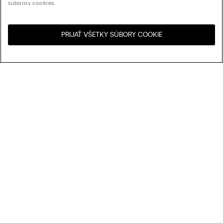
súborov cookies.
PRIJAŤ VŠETKY SÚBORY COOKIE
Navštívte internetový
United States
obchod svojej krajiny:
My Intimissimi
Darčeková karta
Udržateľnosť