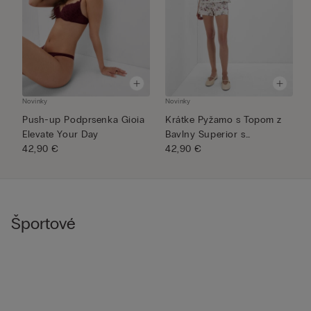
Novinky
Novinky
N
Push-up Podprsenka Gioia
Krátke Pyžamo s Topom z
S
Elevate Your Day
Bavlny Superior s
G
42,90 €
Potlačou...
42,90 €
4
Športové