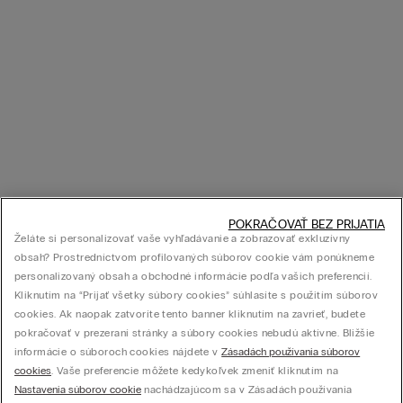
POKRAČOVAŤ BEZ PRIJATIA
Želáte si personalizovať vaše vyhľadávanie a zobrazovať exkluzívny
obsah? Prostredníctvom profilovaných súborov cookie vám ponúkneme
personalizovaný obsah a obchodné informácie podľa vašich preferencií.
Kliknutím na “Prijať všetky súbory cookies” súhlasíte s použitím súborov
cookies. Ak naopak zatvoríte tento banner kliknutím na zavrieť, budete
pokračovať v prezeraní stránky a súbory cookies nebudú aktívne. Bližšie
informácie o súboroch cookies nájdete v
Zásadách používania súborov
cookies
. Vaše preferencie môžete kedykoľvek zmeniť kliknutím na
Nastavenia súborov cookie
nachádzajúcom sa v Zásadách používania