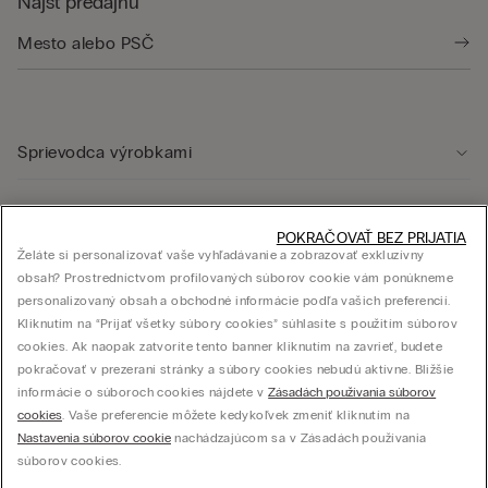
Nájsť predajňu
Sprievodca výrobkami
Starostlivosť o zákazníka
POKRAČOVAŤ BEZ PRIJATIA
Želáte si personalizovať vaše vyhľadávanie a zobrazovať exkluzívny
obsah? Prostredníctvom profilovaných súborov cookie vám ponúkneme
Právna oblasť
personalizovaný obsah a obchodné informácie podľa vašich preferencií.
Kliknutím na “Prijať všetky súbory cookies” súhlasíte s použitím súborov
cookies. Ak naopak zatvoríte tento banner kliknutím na zavrieť, budete
Firma
pokračovať v prezeraní stránky a súbory cookies nebudú aktívne. Bližšie
informácie o súboroch cookies nájdete v
Zásadách používania súborov
cookies
. Vaše preferencie môžete kedykoľvek zmeniť kliknutím na
Nastavenia súborov cookie
nachádzajúcom sa v Zásadách používania
súborov cookies.
© CALZEDONIA SLOVAK s.r.o., Mlynské nivy 5, 821 09 Bratislava – IČO: 44614004