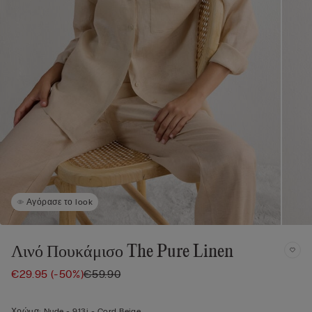
Αγόρασε το look
Λινό Πουκάμισο The Pure Linen
€29.95
(-50%)
€59.90
Χρώμα:
Nude -
913i - Cord Beige