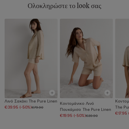
Ολοκληρώστε το look σας
Λινό Σακάκι The Pure Linen
Κοντομ
Κοντομάνικο Λινό
€39.95
(-50%)
The Pu
€79.90
Πουκάμισο The Pure Linen
€17.95
€19.95
(-50%)
€39.90