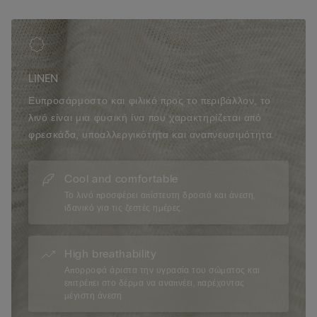
• 100% λινό ύφασμα
• Το μοντέλο έχει ύψος 175 εκ. και φοράει μέγεθος S
LINEN
Ευπροσάρμοστο και φιλικό προς το περιβάλλον, το
λινό είναι μια φυσική ίνα που χαρακτηρίζεται από
φρεσκάδα, υποαλλεργικότητα και αναπνευσιμότητα.
Cool and comfortable
Το λινό προσφέρει απίστευτη δροσιά και άνεση,
ιδανικό για τις ζεστές ημέρες.
High breathability
Απορροφά άριστα την υγρασία του σώματος και
επιτρέπει στο δέρμα να αναπνέει, παρέχοντας
μέγιστη άνεση.