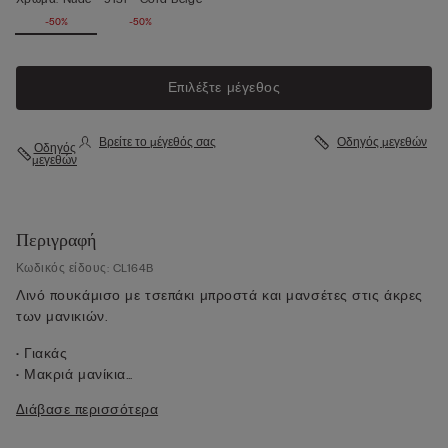
-50%
-50%
Επιλέξτε μέγεθος
Βρείτε το μέγεθός σας
Οδηγός μεγεθών
Οδηγός
μεγεθών
Περιγραφή
Κωδικός είδους: CL164B
Λινό πουκάμισο με τσεπάκι μπροστά και μανσέτες στις άκρες
των μανικιών.
• Γιακάς
• Μακριά μανίκια
• Κούμπωμα στο κέντρο μπροστά
Διάβασε περισσότερα
• Ωμίτης και πιέτα στην πλάτη
• Κανονική εφαρμογή