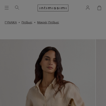
ΓΥΝΑΙΚΑ
Πιτζάμες
Μακριές Πιτζάμες