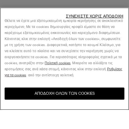
ΣΥΝΕΧΊΣΤΕ ΧΩΡΊΣ ΑΠΟΔΟΧΉ
Θέλετε να έχετε μια εξατομικευμένη εμπειρία περιήγησης σε αποκλειστικό
περιεχόμενο; Με τα cookies δημιουργίας προφίλ είμαστε σε θέση να
παρέχουμε εξατομικευμένες επικοινωνίες και περιεχόμενο διαφημίσεων.
Κάνοντας κλικ στην επιλογή «Αποδοχή όλων των cookies», συμφωνείτε
με τη χρήση των cookies. Διαφορετικά, πατήστε το κουμπί Κλείσιμο, για
να κλείσετε αυτό το πλαίσιο και να συνεχίσετε την περιήγηση χωρίς να
ενεργοποιήσετε τα cookies. Για περισσότερες πληροφορίες σχετικά με τα
cookies, ανατρέξτε στην
Πολιτική cookies
. Μπορείτε να αλλάξετε τις
προτιμήσεις σας ανά πάσα στιγμή, κάνοντας κλικ στην επιλογή
Ρυθμίσεις
για τα cookies
από την αντίστοιχη πολιτική.
ΑΠΟΔΟΧΉ ΌΛΩΝ ΤΩΝ COOKIES
Επισκεφθείτε το online
United States
κατάστημα για τη χώρα σας:
Ταξινόμηση κατά