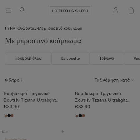
ΓΥΝΑΙΚΑ
Σουτιέν
Με μπροστινό κούμπωμα
Με μπροστινό κούμπωμα
Προβολή όλων
Balconette
Τρίγωνο
Pus
Φίλτρο
Ταξινόμηση κατά
Βαμβακερό Τριγωνικό
Βαμβακερό Τριγωνικό
Σουτιέν Tiziana Ultralight
Σουτιέν Tiziana Ultralight
Cot...
€33.90
Cot...
€33.90
Ultralight Cotton