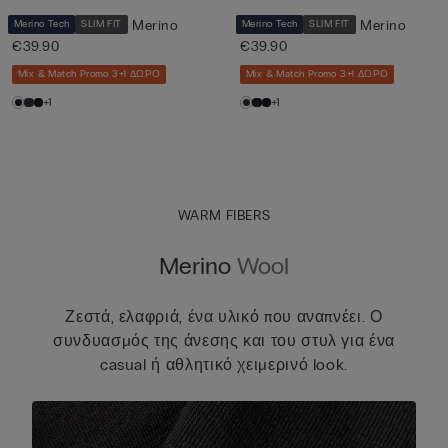
T-shirt από Μαλλί Merino
T-shirt από Μαλλί Merino
Merino Tech
SLIM FIT
Merino Tech
SLIM FIT
€39.90
€39.90
Mix & Match Promo 3+1 ΔΩΡΟ
Mix & Match Promo 3+1 ΔΩΡΟ
+1
+1
WARM FIBERS
Merino
Wool
Ζεστά, ελαφριά, ένα υλικό που αναπνέει. Ο
συνδυασμός της άνεσης και του στυλ για ένα
casual ή αθλητικό χειμερινό look.