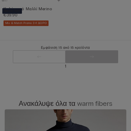
Κολάν από Μαλλί Merino
Merino Tech
€39.90
Mix & Match Promo 3+1 ΔΩΡΟ
Εμφάνιση 15 από 15 προϊόντα
1
Ανακάλυψε όλα τα
warm fibers​