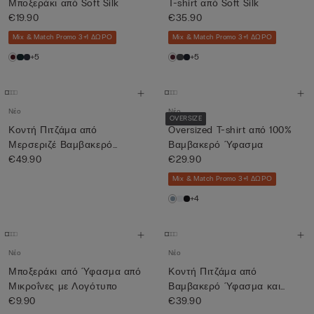
Μποξεράκι από Soft Silk
T-shirt από Soft Silk
€19.90
€35.90
Mix & Match Promo 3+1 ΔΩΡΟ
Mix & Match Promo 3+1 ΔΩΡΟ
+5
+5
Νέο
Νέο
OVERSIZE
Κοντή Πιτζάμα από
Oversized T-shirt από 100%
Μερσεριζέ Βαμβακερό
Βαμβακερό Ύφασμα
Ύφασμα filo ...
€49.90
€29.90
Mix & Match Promo 3+1 ΔΩΡΟ
+4
Νέο
Νέο
Μποξεράκι από Ύφασμα από
Κοντή Πιτζάμα από
Μικροΐνες με Λογότυπο
Βαμβακερό Ύφασμα και
€9.90
Ύφασμα με Λ...
€39.90