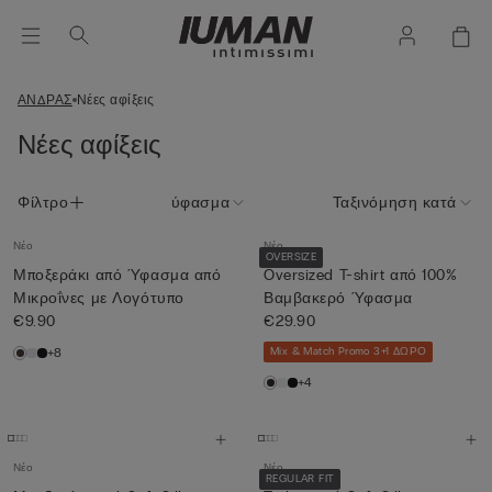
ΑΝΔΡΑΣ
Νέες αφίξεις
Νέες αφίξεις
Φίλτρο
ύφασμα
Ταξινόμηση κατά
Νέο
Νέο
OVERSIZE
Μποξεράκι από Ύφασμα από
Oversized T-shirt από 100%
Μικροΐνες με Λογότυπο
Βαμβακερό Ύφασμα
€9.90
€29.90
+8
Mix & Match Promo 3+1 ΔΩΡΟ
+4
Νέο
Νέο
REGULAR FIT