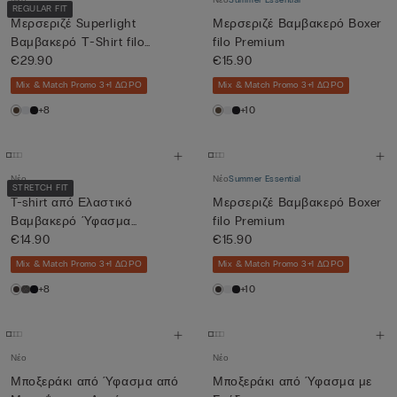
Νέο
Νέο
Summer Essential
REGULAR FIT
Μερσεριζέ Superlight
Μερσεριζέ Βαμβακερό Βοxer
Βαμβακερό Τ-Shirt filo
filo Premium
Premiu...
€29.90
€15.90
Mix & Match Promo 3+1 ΔΩΡΟ
Mix & Match Promo 3+1 ΔΩΡΟ
+8
+10
Νέο
Νέο
Summer Essential
STRETCH FIT
T-shirt από Ελαστικό
Μερσεριζέ Βαμβακερό Βοxer
Βαμβακερό Ύφασμα
filo Premium
Superior
€14.90
€15.90
Mix & Match Promo 3+1 ΔΩΡΟ
Mix & Match Promo 3+1 ΔΩΡΟ
+8
+10
Νέο
Νέο
Μποξεράκι από Ύφασμα από
Μποξεράκι από Ύφασμα με