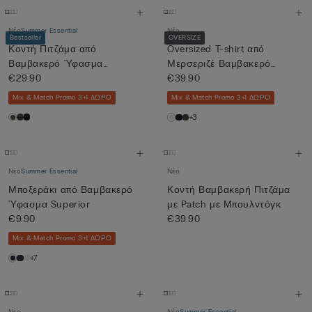
Νέο
Summer Essential
Νέο
Bestseller
OVERSIZE
Κοντή Πιτζάμα από
Oversized T-shirt από
Βαμβακερό Ύφασμα
Μερσεριζέ Βαμβακερό
Superior
€29.90
Ύφασμα f...
€39.90
Mix & Match Promo 3+1 ΔΩΡΟ
Mix & Match Promo 3+1 ΔΩΡΟ
+3
Νέο
Summer Essential
Νέο
Μποξεράκι από Βαμβακερό
Κοντή Βαμβακερή Πιτζάμα
Ύφασμα Superior
με Patch με Μπουλντόγκ
€9.90
€39.90
Mix & Match Promo 3+1 ΔΩΡΟ
+7