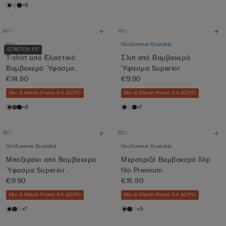
+8
Νέο
Νέο
Summer Essential
STRETCH FIT
T-shirt από Ελαστικό
Σλιπ από Βαμβακερό
Βαμβακερό Ύφασμα
Ύφασμα Superior
Superior
€14.90
€9.90
Mix & Match Promo 3+1 ΔΩΡΟ
Mix & Match Promo 3+1 ΔΩΡΟ
+8
+7
Νέο
Summer Essential
Νέο
Summer Essential
Μποξεράκι από Βαμβακερό
Μερσεριζέ Βαμβακερό Slip
Ύφασμα Superior
filo Premium
€9.90
€15.90
Mix & Match Promo 3+1 ΔΩΡΟ
Mix & Match Promo 3+1 ΔΩΡΟ
+7
+5