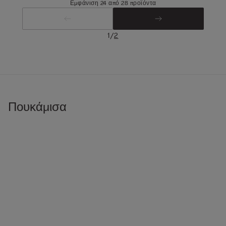
Εμφάνιση 24 από 28 προϊόντα
/
1
2
Πουκάμισα