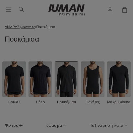
ΑΝΔΡΑΣ
Knitwear
Πουκάμισα
Πουκάμισα
T-Shirts
Πόλο
Πουκάμισα
Φανέλες
Μακρυμάνικα
Φίλτρο
ύφασμα
Ταξινόμηση κατά