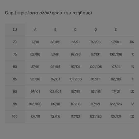
Cup (περιφέρεια ολόκληρου του στήθους)
EU
A
B
C
D
E
F
70
77/81
82/86
87/91
92/96
97/101
102/1
75
82/86
87/91
92/96
97/101
102/106
107/1
80
87/91
92/96
97/101
102/106
107/111
112/1
85
92/96
97/101
102/106
107/111
112/116
117/1
90
97/101
102/106
107/111
112/116
117/121
122/1
95
102/106
107/111
112/116
117/121
122/126
127/1
100
107/111
112/116
117/121
122/126
127/131
132/1