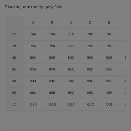
Πίνακας μετατροπής μεγεθών
A
B
C
D
E
F
70
70A
70B
70C
70D
70E
70
75
75A
75B
75C
75D
75E
75F
80
80A
80B
80C
80D
80E
80
85
85A
85B
85C
85D
85E
85
90
90A
90B
90C
90D
90E
90
95
95A
95B
95C
95D
95E
95
100
100A
100B
100C
100D
100E
100