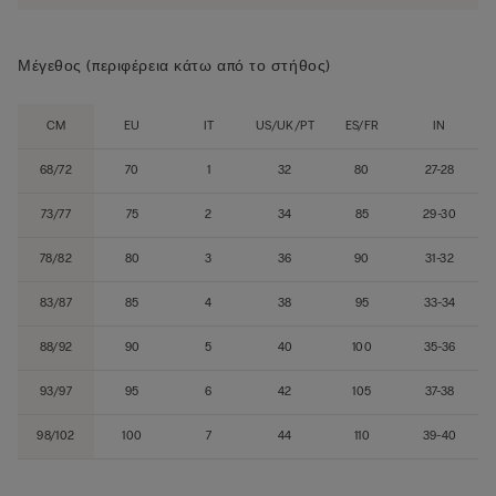
Μέγεθος (περιφέρεια κάτω από το στήθος)
CM
EU
IT
US/UK/PT
ES/FR
IN
68/72
70
1
32
80
27-28
73/77
75
2
34
85
29-30
78/82
80
3
36
90
31-32
83/87
85
4
38
95
33-34
88/92
90
5
40
100
35-36
93/97
95
6
42
105
37-38
98/102
100
7
44
110
39-40