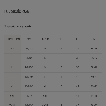
Γυναικεία σλιπ
Περιφέρεια γοφών
INTIMISSIMI
CM
UK/US
IT
ES
IN
XS
86/90
XS
1
34
34-35
S
91/95
S
2
36
36-37
M
96/100
M
3
38
38-39
L
101/105
L
4
40
40-41
XL
106/110
XL
5
42
42-43
XXL
111/115
XXL
6
44
44-45
XXXL
116/120
XXXL
7
46
46-47