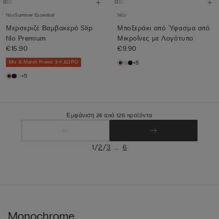
Νέο
Summer Essential
Νέο
Μερσεριζέ Βαμβακερό Slip
Μποξεράκι από Ύφασμα από
filo Premium
Μικροΐνες με Λογότυπο
€15.90
€9.90
Mix & Match Promo 3+1 ΔΩΡΟ
+8
+5
Εμφάνιση 24 από 126 προϊόντα
/
/
...
1
2
3
6
Monochrome