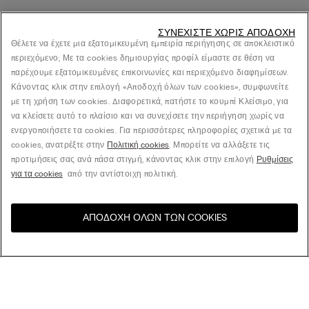
ΣΥΝΕΧΊΣΤΕ ΧΩΡΊΣ ΑΠΟΔΟΧΉ
Θέλετε να έχετε μια εξατομικευμένη εμπειρία περιήγησης σε αποκλειστικό
περιεχόμενο; Με τα cookies δημιουργίας προφίλ είμαστε σε θέση να
παρέχουμε εξατομικευμένες επικοινωνίες και περιεχόμενο διαφημίσεων.
Κάνοντας κλικ στην επιλογή «Αποδοχή όλων των cookies», συμφωνείτε
με τη χρήση των cookies. Διαφορετικά, πατήστε το κουμπί Κλείσιμο, για
να κλείσετε αυτό το πλαίσιο και να συνεχίσετε την περιήγηση χωρίς να
ενεργοποιήσετε τα cookies. Για περισσότερες πληροφορίες σχετικά με τα
cookies, ανατρέξτε στην
Πολιτική cookies
. Μπορείτε να αλλάξετε τις
προτιμήσεις σας ανά πάσα στιγμή, κάνοντας κλικ στην επιλογή
Ρυθμίσεις
για τα cookies
από την αντίστοιχη πολιτική.
ΑΠΟΔΟΧΉ ΌΛΩΝ ΤΩΝ COOKIES
Επισκεφθείτε το online
United States
κατάστημα για τη χώρα σας:
Ταξινόμηση κατά
Βest Sellers