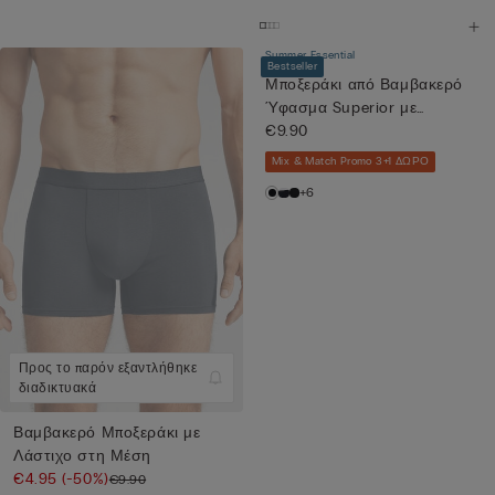
Summer Essential
Bestseller
Μποξεράκι από Βαμβακερό
Ύφασμα Superior με
Λογότυπ...
€9.90
Mix & Match Promo 3+1 ΔΩΡΟ
+6
Προς το παρόν εξαντλήθηκε
διαδικτυακά
Βαμβακερό Μποξεράκι με
Λάστιχο στη Μέση
€4.95
(-50%)
€9.90