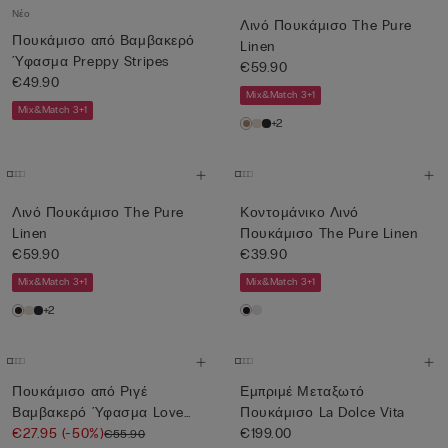
Νέο
Λινό Πουκάμισο The Pure
Πουκάμισο από Βαμβακερό
Linen
Ύφασμα Preppy Stripes
€59.90
€49.90
Mix&Match 3+1
Mix&Match 3+1
+2
Λινό Πουκάμισο The Pure
Κοντομάνικο Λινό
Linen
Πουκάμισο The Pure Linen
€59.90
€39.90
Mix&Match 3+1
Mix&Match 3+1
+2
Πουκάμισο από Ριγέ
Εμπριμέ Μεταξωτό
Βαμβακερό Ύφασμα Love
Πουκάμισο La Dolce Vita
Me Tender
€27.95
(-50%)
€199.00
€55.90