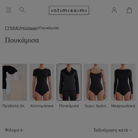
ΓΥΝΑΙΚΑ
Knitwear
Πουκάμισα
Πουκάμισα
Προβολή όλ
Κοντομάνικα
Πουκάμισα
Tops/ Αμάνικ
Μακρυμάνικα
ων
α
Φίλτρο
Ταξινόμηση κατά